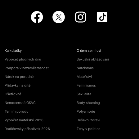
Kalkulačky
O čem se mluví
Výpočet plodných dnů
Sexuální obtěžování
Podpora v nezaměstnanosti
Narcismus
Nárok na porodné
Mateřství
Přídavky na dítě
Feminismus
Ošetřovné
Sexualita
Nemocenská OSVČ
Body shaming
Termín porodu
Polyamorie
Výpočet mateřské 2026
Duševní zdraví
Rodičovský příspěvek 2026
Ženy v politice