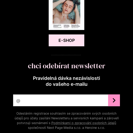
E-SHOP
chci odebírat newsletter
Pravidelná dávka nezávislosti
do vašeho e‑mailu
Odesláním registrace souhlasím se zpracováním svých osobních
údajů pro účely zasílání Newsletteru a servisních kampaní a zároveň
potvrzuji seznámení s
Podmínkami o zpracování osobních údajů
společností Next Page Media s.r.o. a Heroine s.r.o.