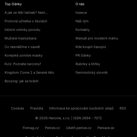
Top články
O nás
A jak se těší tatínek? Není…
Inzerce
Protivná učitelka o školách
Náš tým
Intimní snímky porodu
Kontakty
Mužská masturbace
Manuál pro moderní mámy
Co nesnášíme v sauně
Kde koupit časopis
Korejské zombie masky
PR články
Kvíz: Poznáte narcistu?
Rubriky a štítky
Kingdom Come 2 a ženské tělo
Feministický slovník
Bossing: jak se bránit
Cookies
Pravidla
Informace ke zpracování osobních údajů
RSS
© 2026 Heroine, s.r.o. | ISSN 2694 - 7072
Finmag.cz
Peníze.cz
Ušetři.peníze.cz
Peniaze.sk