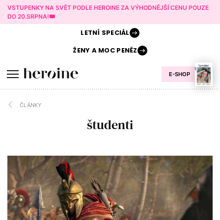
VSTUPENKY NA SVĚT PODLE HEROINE ZA VÝHODNĚJŠÍ CENU POUZE
DO 20.SRPNA!🎟️
LETNÍ
SPECIÁL
ŽENY A
MOC PENĚZ
E-SHOP
ČLÁNKY
študenti