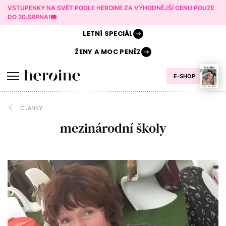
VSTUPENKY NA SVĚT PODLE HEROINE ZA VÝHODNĚJŠÍ CENU POUZE
DO 20.SRPNA!🎟️
LETNÍ
SPECIÁL
ŽENY A
MOC PENĚZ
E-SHOP
ČLÁNKY
mezinárodní školy