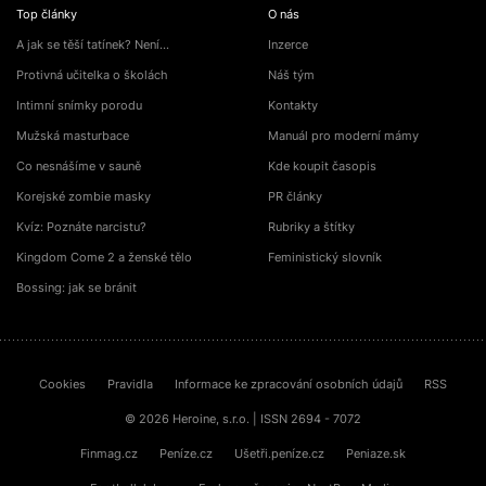
Top články
O nás
A jak se těší tatínek? Není…
Inzerce
Protivná učitelka o školách
Náš tým
Intimní snímky porodu
Kontakty
Mužská masturbace
Manuál pro moderní mámy
Co nesnášíme v sauně
Kde koupit časopis
Korejské zombie masky
PR články
Kvíz: Poznáte narcistu?
Rubriky a štítky
Kingdom Come 2 a ženské tělo
Feministický slovník
Bossing: jak se bránit
Cookies
Pravidla
Informace ke zpracování osobních údajů
RSS
© 2026 Heroine, s.r.o. | ISSN 2694 - 7072
Finmag.cz
Peníze.cz
Ušetři.peníze.cz
Peniaze.sk