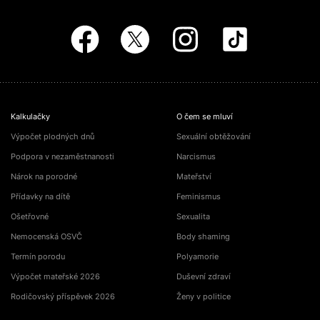
Kalkulačky
O čem se mluví
Výpočet plodných dnů
Sexuální obtěžování
Podpora v nezaměstnanosti
Narcismus
Nárok na porodné
Mateřství
Přídavky na dítě
Feminismus
Ošetřovné
Sexualita
Nemocenská OSVČ
Body shaming
Termín porodu
Polyamorie
Výpočet mateřské 2026
Duševní zdraví
Rodičovský příspěvek 2026
Ženy v politice