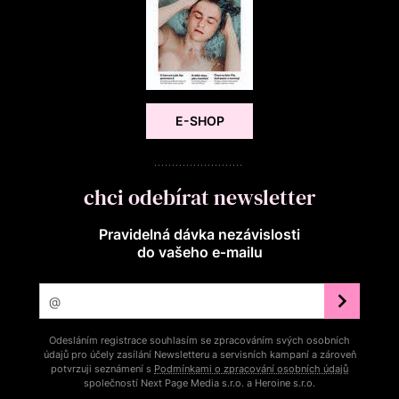
E-SHOP
chci odebírat newsletter
Pravidelná dávka nezávislosti
do vašeho e‑mailu
Odesláním registrace souhlasím se zpracováním svých osobních
údajů pro účely zasílání Newsletteru a servisních kampaní a zároveň
potvrzuji seznámení s
Podmínkami o zpracování osobních údajů
společností Next Page Media s.r.o. a Heroine s.r.o.