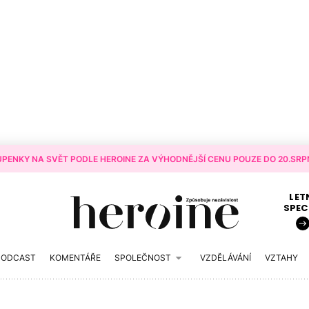
PENKY NA SVĚT PODLE HEROINE ZA VÝHODNĚJŠÍ CENU POUZE DO 20.SRPN
LET
SPEC
PODCAST
KOMENTÁŘE
SPOLEČNOST
VZDĚLÁVÁNÍ
VZTAHY