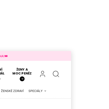
A!🎟️
NÍ
ŽENY A
IÁL
MOC PENĚZ
ŽENSKÉ ZDRAVÍ
SPECIÁLY