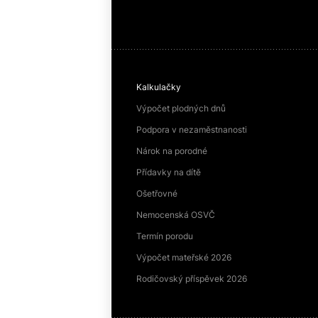
Kalkulačky
Výpočet plodných dnů
Podpora v nezaměstnanosti
Nárok na porodné
Přídavky na dítě
Ošetřovné
Nemocenská OSVČ
Termín porodu
Výpočet mateřské 2026
Rodičovský příspěvek 2026