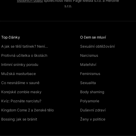
osobních údajů
společností Next Page Media s.r.o. a Heroine
s.r.o.
Top články
O čem se mluví
A jak se těší tatínek? Není…
Sexuální obtěžování
Protivná učitelka o školách
Narcismus
Intimní snímky porodu
Mateřství
Mužská masturbace
Feminismus
Co nesnášíme v sauně
Sexualita
Korejské zombie masky
Body shaming
Kvíz: Poznáte narcistu?
Polyamorie
Kingdom Come 2 a ženské tělo
Duševní zdraví
Bossing: jak se bránit
Ženy v politice