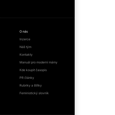
O nás
Inzerce
Náš tým
Kontakty
Manuál pro moderní mámy
Kde koupit časopis
PR články
Rubriky a štítky
Feministický slovník