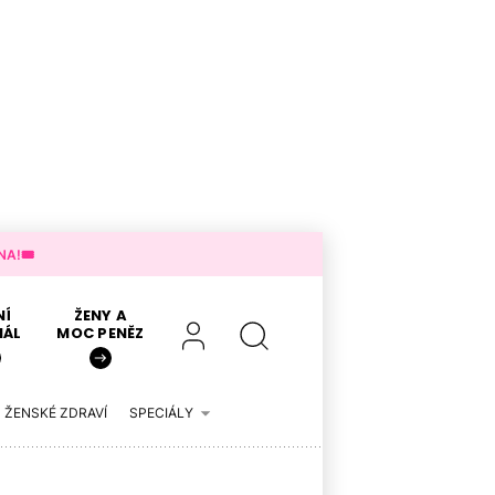
A!🎟️
NÍ
ŽENY A
IÁL
MOC PENĚZ
ŽENSKÉ ZDRAVÍ
SPECIÁLY