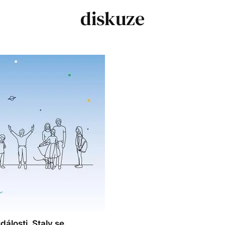
diskuze
álosti. Staly se