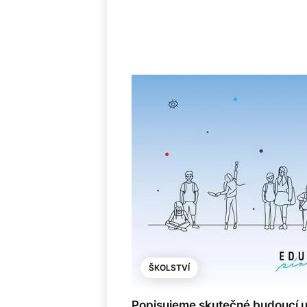
ŠKOLSTVÍ
Popisujeme skutečné budoucí ud