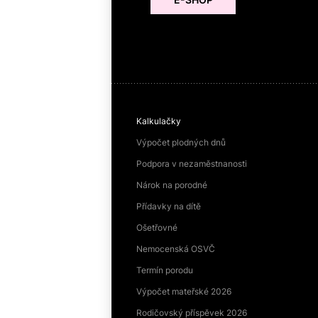
Kalkulačky
Výpočet plodných dnů
Podpora v nezaměstnanosti
Nárok na porodné
Přídavky na dítě
Ošetřovné
Nemocenská OSVČ
Termín porodu
Výpočet mateřské 2026
Rodičovský příspěvek 2026