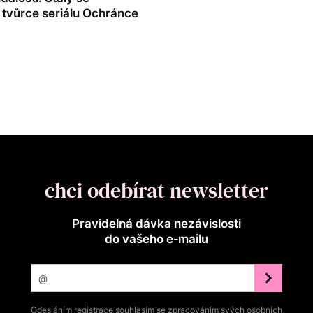
 tvůrce seriálu Ochránce
chci odebírat newsletter
Pravidelná dávka nezávislosti
do vašeho e‑mailu
Odesláním registrace souhlasím se zpracováním svých osobních