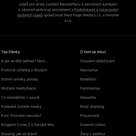
údajů pro účely zasílání Newsletteru a servisních kampaní
a zároveň potvrzuji seznámení s
Podmínkami o zpracování
osobních údajů
společností Next Page Media s.r.o. a Heroine
s.r.o.
Top články
O čem se mluví
A jak se těší tatínek? Není…
Sexuální obtěžování
Protivná učitelka o školách
Narcismus
Intimní snímky porodu
Mateřství
Mužská masturbace
Feminismus
Co nesnášíme v sauně
Sexualita
Korejské zombie masky
Body shaming
Kvíz: Poznáte narcistu?
Polyamorie
Kingdom Come 2 a ženské tělo
Duševní zdraví
Bossing: jak se bránit
Ženy v politice