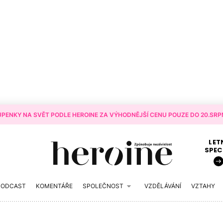
PENKY NA SVĚT PODLE HEROINE ZA VÝHODNĚJŠÍ CENU POUZE DO 20.SRPN
LET
SPEC
PODCAST
KOMENTÁŘE
SPOLEČNOST
VZDĚLÁVÁNÍ
VZTAHY