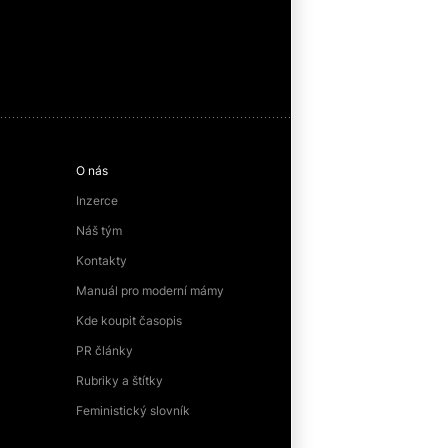
O nás
Inzerce
Náš tým
Kontakty
Manuál pro moderní mámy
Kde koupit časopis
PR články
Rubriky a štítky
Feministický slovník