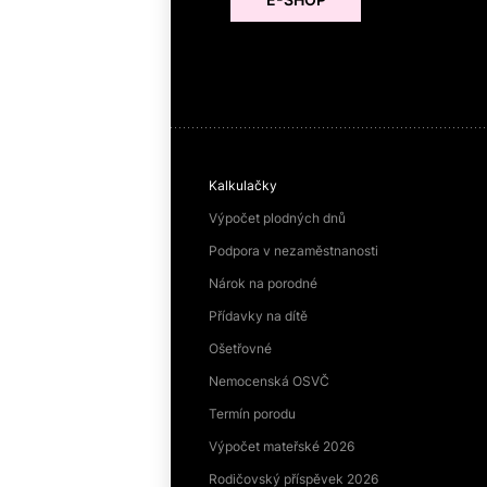
Kalkulačky
Výpočet plodných dnů
Podpora v nezaměstnanosti
Nárok na porodné
Přídavky na dítě
Ošetřovné
Nemocenská OSVČ
Termín porodu
Výpočet mateřské 2026
Rodičovský příspěvek 2026