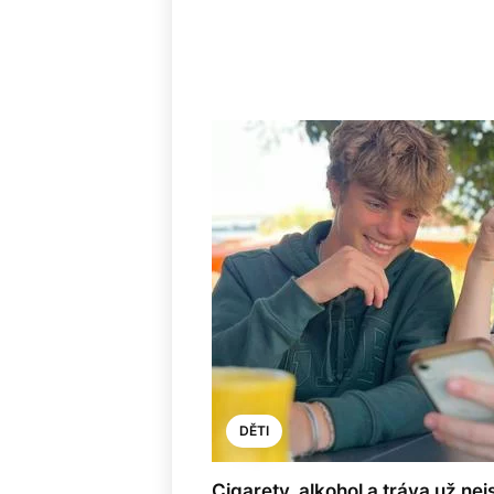
DĚTI
Cigarety, alkohol a tráva už nej