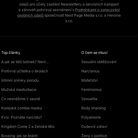
údajů pro účely zasílání Newsletteru a servisních kampaní
a zároveň potvrzuji seznámení s
Podmínkami o zpracování
osobních údajů
společností Next Page Media s.r.o. a Heroine
s.r.o.
Top články
O čem se mluví
A jak se těší tatínek? Není…
Sexuální obtěžování
Protivná učitelka o školách
Narcismus
Intimní snímky porodu
Mateřství
Mužská masturbace
Feminismus
Co nesnášíme v sauně
Sexualita
Korejské zombie masky
Body shaming
Kvíz: Poznáte narcistu?
Polyamorie
Kingdom Come 2 a ženské tělo
Duševní zdraví
Bossing: jak se bránit
Ženy v politice