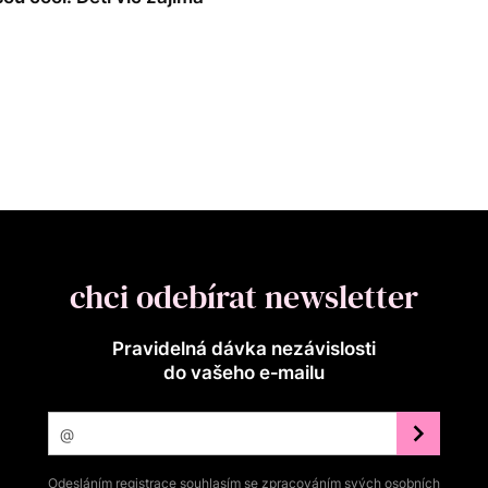
chci odebírat newsletter
Pravidelná dávka nezávislosti
do vašeho e‑mailu
Odesláním registrace souhlasím se zpracováním svých osobních