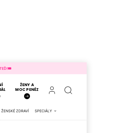
EĎ!🎟️
NÍ
ŽENY A
IÁL
MOC PENĚZ
ŽENSKÉ ZDRAVÍ
SPECIÁLY