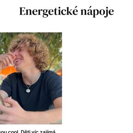
Energetické nápoje
sou cool. Děti víc zajímá