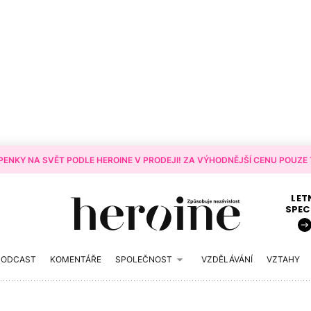
ENKY NA SVĚT PODLE HEROINE V PRODEJI! ZA VÝHODNĚJŠÍ CENU POUZE T
LET
SPEC
PODCAST
KOMENTÁŘE
SPOLEČNOST
VZDĚLÁVÁNÍ
VZTAHY