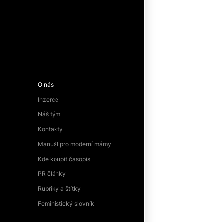
O nás
Inzerce
Náš tým
Kontakty
Manuál pro moderní mámy
Kde koupit časopis
PR články
Rubriky a štítky
Feministický slovník