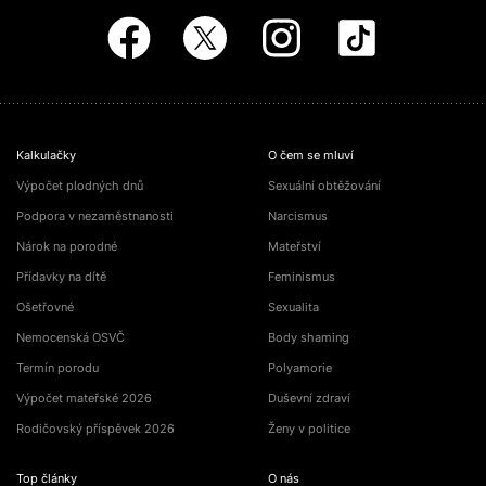
Kalkulačky
O čem se mluví
Výpočet plodných dnů
Sexuální obtěžování
Podpora v nezaměstnanosti
Narcismus
Nárok na porodné
Mateřství
Přídavky na dítě
Feminismus
Ošetřovné
Sexualita
Nemocenská OSVČ
Body shaming
Termín porodu
Polyamorie
Výpočet mateřské 2026
Duševní zdraví
Rodičovský příspěvek 2026
Ženy v politice
Top články
O nás