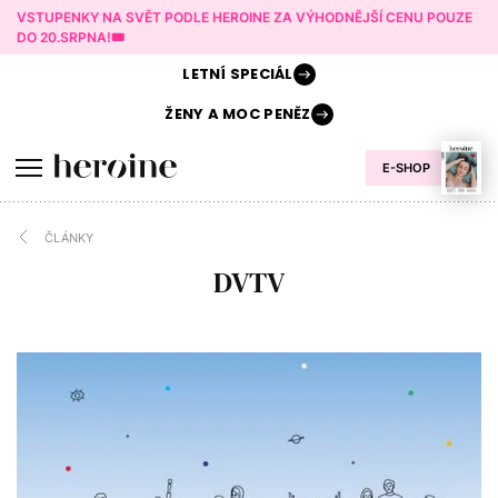
VSTUPENKY NA SVĚT PODLE HEROINE ZA VÝHODNĚJŠÍ CENU POUZE
DO 20.SRPNA!🎟️
LETNÍ
SPECIÁL
ŽENY A
MOC PENĚZ
E-SHOP
ČLÁNKY
DVTV