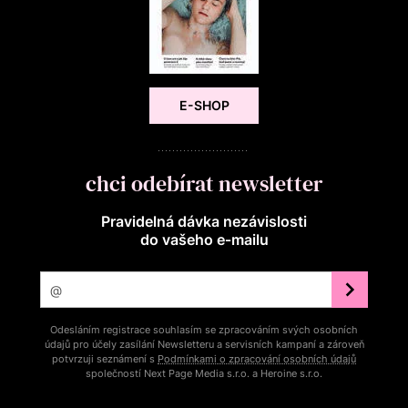
E-SHOP
chci odebírat newsletter
Pravidelná dávka nezávislosti
do vašeho e‑mailu
Odesláním registrace souhlasím se zpracováním svých osobních
údajů pro účely zasílání Newsletteru a servisních kampaní a zároveň
potvrzuji seznámení s
Podmínkami o zpracování osobních údajů
společností Next Page Media s.r.o. a Heroine s.r.o.