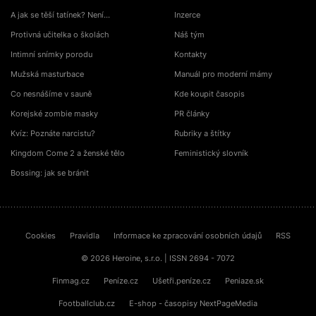
A jak se těší tatínek? Není…
Inzerce
Protivná učitelka o školách
Náš tým
Intimní snímky porodu
Kontakty
Mužská masturbace
Manuál pro moderní mámy
Co nesnášíme v sauně
Kde koupit časopis
Korejské zombie masky
PR články
Kvíz: Poznáte narcistu?
Rubriky a štítky
Kingdom Come 2 a ženské tělo
Feministický slovník
Bossing: jak se bránit
Cookies
Pravidla
Informace ke zpracování osobních údajů
RSS
© 2026 Heroine, s.r.o. | ISSN 2694 - 7072
Finmag.cz
Peníze.cz
Ušetři.peníze.cz
Peniaze.sk
Footballclub.cz
E-shop - časopisy NextPageMedia