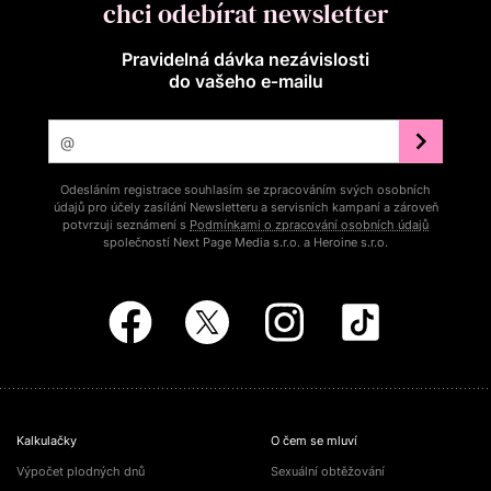
chci odebírat newsletter
Pravidelná dávka nezávislosti
do vašeho e‑mailu
Odesláním registrace souhlasím se zpracováním svých osobních
údajů pro účely zasílání Newsletteru a servisních kampaní a zároveň
potvrzuji seznámení s
Podmínkami o zpracování osobních údajů
společností Next Page Media s.r.o. a Heroine s.r.o.
Kalkulačky
O čem se mluví
Výpočet plodných dnů
Sexuální obtěžování