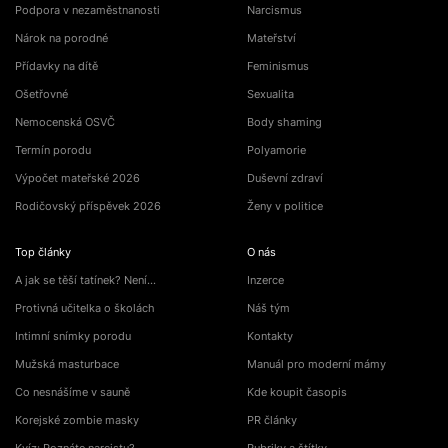
Podpora v nezaměstnanosti
Narcismus
Nárok na porodné
Mateřství
Přídavky na dítě
Feminismus
Ošetřovné
Sexualita
Nemocenská OSVČ
Body shaming
Termín porodu
Polyamorie
Výpočet mateřské 2026
Duševní zdraví
Rodičovský příspěvek 2026
Ženy v politice
Top články
O nás
A jak se těší tatínek? Není…
Inzerce
Protivná učitelka o školách
Náš tým
Intimní snímky porodu
Kontakty
Mužská masturbace
Manuál pro moderní mámy
Co nesnášíme v sauně
Kde koupit časopis
Korejské zombie masky
PR články