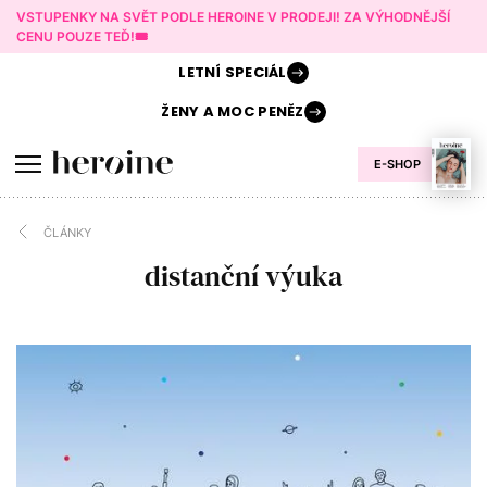
VSTUPENKY NA SVĚT PODLE HEROINE V PRODEJI! ZA VÝHODNĚJŠÍ
CENU POUZE TEĎ!🎟️
LETNÍ
SPECIÁL
ŽENY A
MOC PENĚZ
E-SHOP
ČLÁNKY
distanční výuka