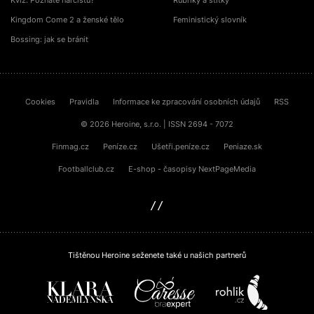
Kvíz: Poznáte narcistu?
Rubriky a štítky
Kingdom Come 2 a ženské tělo
Feministický slovník
Bossing: jak se bránit
Cookies
Pravidla
Informace ke zpracování osobních údajů
RSS
© 2026 Heroine, s.r.o. | ISSN 2694 - 7072
Finmag.cz
Peníze.cz
Ušetři.peníze.cz
Peniaze.sk
Footballclub.cz
E-shop - časopisy NextPageMedia
sinfin.digital
Tištěnou Heroine seženete také u našich partnerů