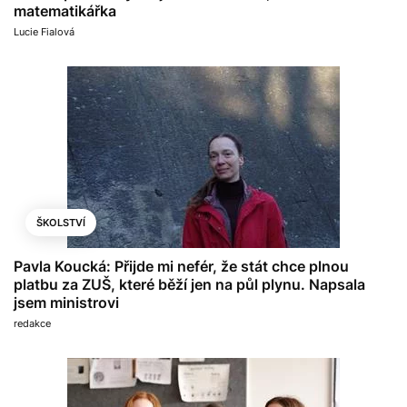
matematikářka
Lucie Fialová
ŠKOLSTVÍ
Pavla Koucká: Přijde mi nefér, že stát chce plnou
platbu za ZUŠ, které běží jen na půl plynu. Napsala
jsem ministrovi
redakce