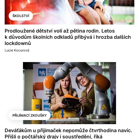
ŠKOLSTVÍ
Prodloužené dětství volí až pětina rodin. Letos
k důvodům školních odkladů přibývá i hrozba dalších
lockdownů
Lucie Kocurová
PŘIJÍMACÍ ZKOUŠKY
Deváťákům u přijímaček nepomůže čtvrthodina navíc.
Přišli o počtářský drajv i soustředění, říká