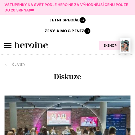
VSTUPENKY NA SVĚT PODLE HEROINE ZA VÝHODNĚJŠÍ CENU POUZE
DO 20.SRPNA!🎟️
LETNÍ
SPECIÁL
ŽENY A
MOC PENĚZ
E-SHOP
ČLÁNKY
Diskuze