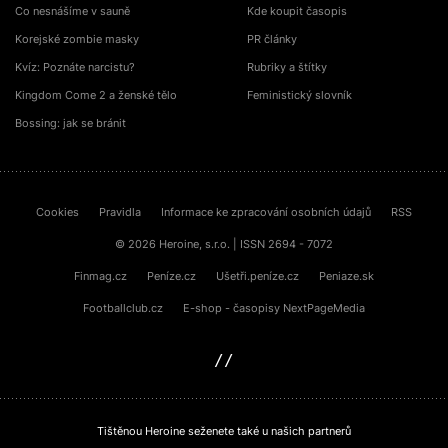
Co nesnášíme v sauně
Kde koupit časopis
Korejské zombie masky
PR články
Kvíz: Poznáte narcistu?
Rubriky a štítky
Kingdom Come 2 a ženské tělo
Feministický slovník
Bossing: jak se bránit
Cookies
Pravidla
Informace ke zpracování osobních údajů
RSS
© 2026 Heroine, s.r.o. | ISSN 2694 - 7072
Finmag.cz
Peníze.cz
Ušetři.peníze.cz
Peniaze.sk
Footballclub.cz
E-shop - časopisy NextPageMedia
sinfin.digital
Tištěnou Heroine seženete také u našich partnerů