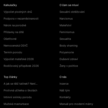
Kalkulačky
O čem se mluví
Výpočet plodných dnů
Sexuální obtěžování
Podpora v nezaměstnanosti
Narcismus
Nárok na porodné
Mateřství
Přídavky na dítě
Feminismus
Ošetřovné
Sexualita
Nemocenská OSVČ
Body shaming
Termín porodu
Polyamorie
Výpočet mateřské 2026
Duševní zdraví
Rodičovský příspěvek 2026
Ženy v politice
Top články
O nás
A jak se těší tatínek? Není…
Inzerce
Protivná učitelka o školách
Náš tým
Intimní snímky porodu
Kontakty
Mužská masturbace
Manuál pro moderní mámy