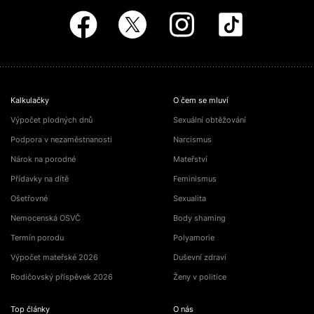
Kalkulačky
O čem se mluví
Výpočet plodných dnů
Sexuální obtěžování
Podpora v nezaměstnanosti
Narcismus
Nárok na porodné
Mateřství
Přídavky na dítě
Feminismus
Ošetřovné
Sexualita
Nemocenská OSVČ
Body shaming
Termín porodu
Polyamorie
Výpočet mateřské 2026
Duševní zdraví
Rodičovský příspěvek 2026
Ženy v politice
Top články
O nás