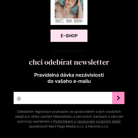
E-SHOP
chci odebírat newsletter
Pravidelná dávka nezávislosti
do vašeho e‑mailu
Odesláním registrace souhlasím se zpracováním svých osobních
údajů pro účely zasílání Newsletteru a servisních kampaní a zároveň
potvrzuji seznámení s
Podmínkami o zpracování osobních údajů
společností Next Page Media s.r.o. a Heroine s.r.o.