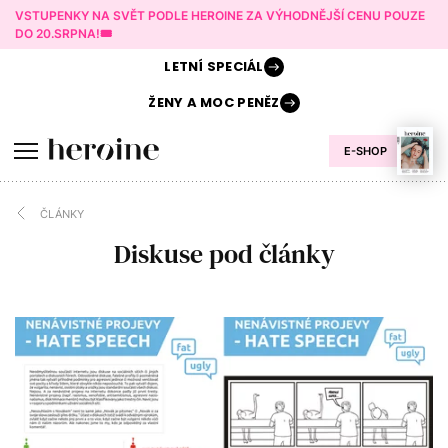
VSTUPENKY NA SVĚT PODLE HEROINE ZA VÝHODNĚJŠÍ CENU POUZE
DO 20.SRPNA!🎟️
LETNÍ
SPECIÁL
ŽENY A
MOC PENĚZ
E-SHOP
ČLÁNKY
Diskuse pod články