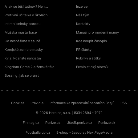
A jak se těší tatínek? Není…
Inzerce
Protivná učitelka o školách
Náš tým
Intimní snímky porodu
Kontakty
Mužská masturbace
Manuál pro moderní mámy
Co nesnášíme v sauně
Kde koupit časopis
Korejské zombie masky
PR články
Kvíz: Poznáte narcistu?
Rubriky a štítky
Kingdom Come 2 a ženské tělo
Feministický slovník
Bossing: jak se bránit
Cookies
Pravidla
Informace ke zpracování osobních údajů
RSS
© 2026 Heroine, s.r.o. | ISSN 2694 - 7072
Finmag.cz
Peníze.cz
Ušetři.peníze.cz
Peniaze.sk
Footballclub.cz
E-shop - časopisy NextPageMedia