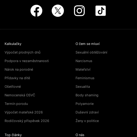
Kalkulačky
O čem se mluví
Výpočet plodných dnů
Sexuální obtěžování
Podpora v nezaměstnanosti
Narcismus
Nárok na porodné
Mateřství
Přídavky na dítě
Feminismus
Ošetřovné
Sexualita
Nemocenská OSVČ
Body shaming
Termín porodu
Polyamorie
Výpočet mateřské 2026
Duševní zdraví
Rodičovský příspěvek 2026
Ženy v politice
Top články
O nás