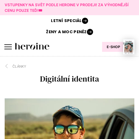
VSTUPENKY NA SVĚT PODLE HEROINE V PRODEJI! ZA VÝHODNĚJŠÍ
CENU POUZE TEĎ!🎟️
LETNÍ
SPECIÁL
ŽENY A
MOC PENĚZ
E-SHOP
ČLÁNKY
Digitální identita