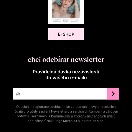
E-SHOP
chci odebírat newsletter
Pravidelná dávka nezávislosti
do vašeho e‑mailu
Odesláním registrace souhlasím se zpracováním svých osobních
údajů pro účely zasílání Newsletteru a servisních kampaní a zároveň
potvrzuji seznámení s
Podmínkami o zpracování osobních údajů
společností Next Page Media s.r.o. a Heroine s.r.o.