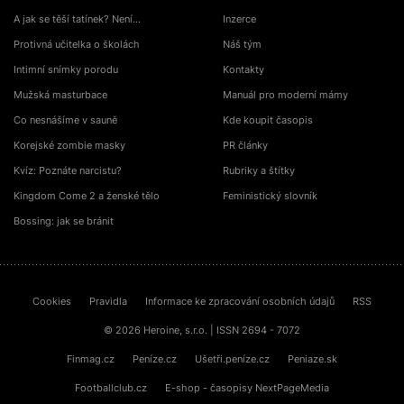
A jak se těší tatínek? Není…
Inzerce
Protivná učitelka o školách
Náš tým
Intimní snímky porodu
Kontakty
Mužská masturbace
Manuál pro moderní mámy
Co nesnášíme v sauně
Kde koupit časopis
Korejské zombie masky
PR články
Kvíz: Poznáte narcistu?
Rubriky a štítky
Kingdom Come 2 a ženské tělo
Feministický slovník
Bossing: jak se bránit
Cookies
Pravidla
Informace ke zpracování osobních údajů
RSS
© 2026 Heroine, s.r.o. | ISSN 2694 - 7072
Finmag.cz
Peníze.cz
Ušetři.peníze.cz
Peniaze.sk
Footballclub.cz
E-shop - časopisy NextPageMedia