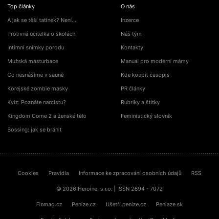
Top články
O nás
A jak se těší tatínek? Není…
Inzerce
Protivná učitelka o školách
Náš tým
Intimní snímky porodu
Kontakty
Mužská masturbace
Manuál pro moderní mámy
Co nesnášíme v sauně
Kde koupit časopis
Korejské zombie masky
PR články
Kvíz: Poznáte narcistu?
Rubriky a štítky
Kingdom Come 2 a ženské tělo
Feministický slovník
Bossing: jak se bránit
Cookies
Pravidla
Informace ke zpracování osobních údajů
RSS
© 2026 Heroine, s.r.o. | ISSN 2694 - 7072
Finmag.cz
Peníze.cz
Ušetři.peníze.cz
Peniaze.sk