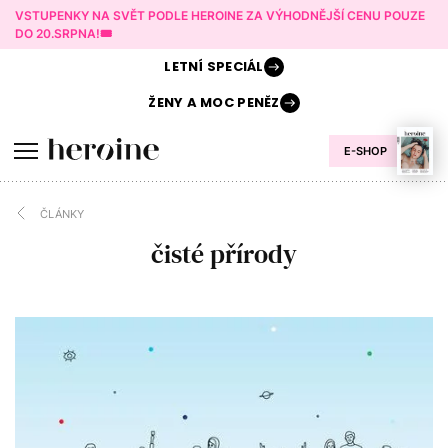
VSTUPENKY NA SVĚT PODLE HEROINE ZA VÝHODNĚJŠÍ CENU POUZE
DO 20.SRPNA!🎟️
LETNÍ
SPECIÁL
ŽENY A
MOC PENĚZ
E-SHOP
ČLÁNKY
čisté přírody