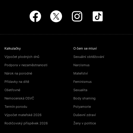
Kalkulačky
O čem se mluví
Výpočet plodných dnů
Sexuální obtěžování
Podpora v nezaměstnanosti
Narcismus
Nárok na porodné
Mateřství
Přídavky na dítě
Feminismus
Ošetřovné
Sexualita
Nemocenská OSVČ
Body shaming
Termín porodu
Polyamorie
Výpočet mateřské 2026
Duševní zdraví
Rodičovský příspěvek 2026
Ženy v politice