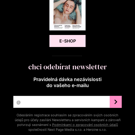
E-SHOP
chci odebírat newsletter
Pravidelná dávka nezávislosti
do vašeho e‑mailu
Odesláním registrace souhlasím se zpracováním svých osobních
údajů pro účely zasílání Newsletteru a servisních kampaní a zároveň
potvrzuji seznámení s
Podmínkami o zpracování osobních údajů
společností Next Page Media s.r.o. a Heroine s.r.o.