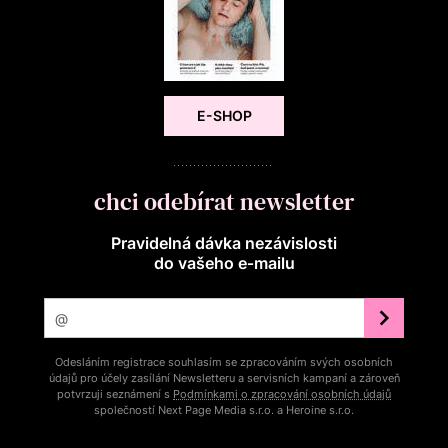
E-SHOP
chci odebírat newsletter
Pravidelná dávka nezávislosti
do vašeho e‑mailu
Odesláním registrace souhlasím se zpracováním svých osobních
údajů pro účely zasílání Newsletteru a servisních kampaní a zároveň
potvrzuji seznámení s
Podmínkami o zpracování osobních údajů
společností Next Page Media s.r.o. a Heroine s.r.o.