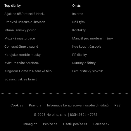
Top články
O nás
A jak se těší tatínek? Není…
Inzerce
Protivná učitelka o školách
Náš tým
Intimní snímky porodu
Kontakty
Mužská masturbace
Manuál pro moderní mámy
Co nesnášíme v sauně
Kde koupit časopis
Korejské zombie masky
PR články
Kvíz: Poznáte narcistu?
Rubriky a štítky
Kingdom Come 2 a ženské tělo
Feministický slovník
Bossing: jak se bránit
Cookies
Pravidla
Informace ke zpracování osobních údajů
RSS
© 2026 Heroine, s.r.o. | ISSN 2694 - 7072
Finmag.cz
Peníze.cz
Ušetři.peníze.cz
Peniaze.sk