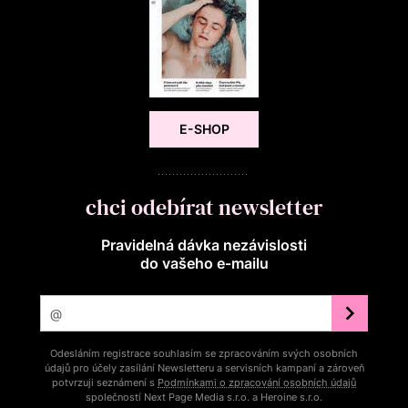
E-SHOP
chci odebírat newsletter
Pravidelná dávka nezávislosti
do vašeho e‑mailu
Odesláním registrace souhlasím se zpracováním svých osobních
údajů pro účely zasílání Newsletteru a servisních kampaní a zároveň
potvrzuji seznámení s
Podmínkami o zpracování osobních údajů
společností Next Page Media s.r.o. a Heroine s.r.o.