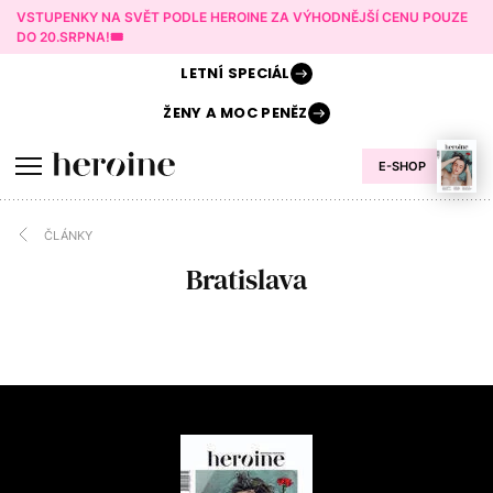
VSTUPENKY NA SVĚT PODLE HEROINE ZA VÝHODNĚJŠÍ CENU POUZE
DO 20.SRPNA!🎟️
LETNÍ
SPECIÁL
ŽENY A
MOC PENĚZ
E-SHOP
ČLÁNKY
Bratislava