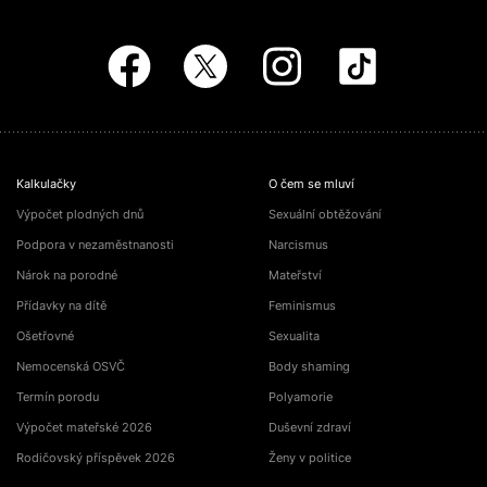
Kalkulačky
O čem se mluví
Výpočet plodných dnů
Sexuální obtěžování
Podpora v nezaměstnanosti
Narcismus
Nárok na porodné
Mateřství
Přídavky na dítě
Feminismus
Ošetřovné
Sexualita
Nemocenská OSVČ
Body shaming
Termín porodu
Polyamorie
Výpočet mateřské 2026
Duševní zdraví
Rodičovský příspěvek 2026
Ženy v politice