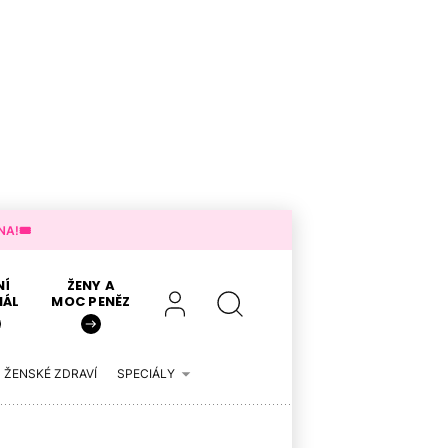
A!🎟️
NÍ
ŽENY A
IÁL
MOC PENĚZ
ŽENSKÉ ZDRAVÍ
SPECIÁLY