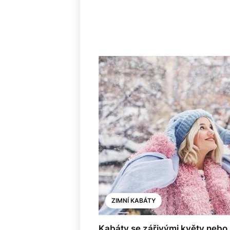
ZIMNÍ KABÁTY
Kabáty se zářivými květy nebo ž