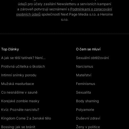
údajů pro účely zasílání Newsletteru a servisních kampaní
a zároveň potvrzuji seznámení s
Podmínkami o zpracování
osobních údajů
společností Next Page Media s.r.o. a Heroine
s.r.o.
Top články
O čem se mluví
A jak se těší tatínek? Není…
Sexuální obtěžování
Protivná učitelka o školách
Narcismus
Intimní snímky porodu
Mateřství
Mužská masturbace
Feminismus
Co nesnášíme v sauně
Sexualita
Korejské zombie masky
Body shaming
Kvíz: Poznáte narcistu?
Polyamorie
Kingdom Come 2 a ženské tělo
Duševní zdraví
Bossing: jak se bránit
Ženy v politice