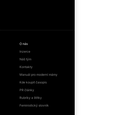
O nás
Inzerce
Náš tým
Kontakty
Manuál pro moderní mámy
Kde koupit časopis
PR články
Rubriky a štítky
Feministický slovník