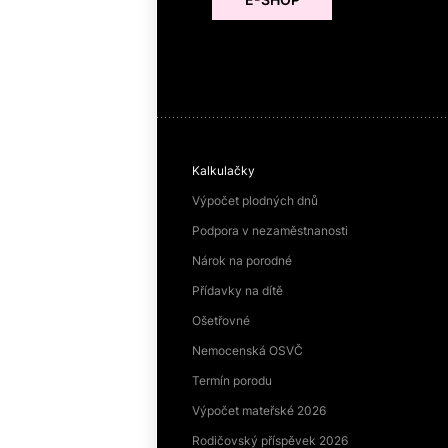
Kalkulačky
Výpočet plodných dnů
Podpora v nezaměstnanosti
Nárok na porodné
Přídavky na dítě
Ošetřovné
Nemocenská OSVČ
Termín porodu
Výpočet mateřské 2026
Rodičovský příspěvek 2026