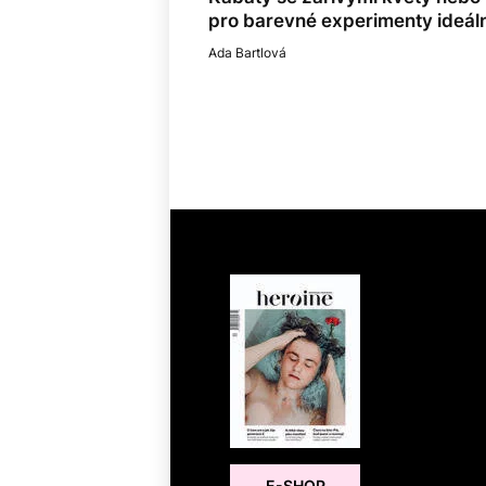
pro barevné experimenty ideáln
Ada Bartlová
E-SHOP