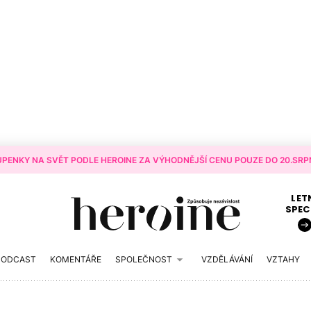
PENKY NA SVĚT PODLE HEROINE ZA VÝHODNĚJŠÍ CENU POUZE DO 20.SRPN
LET
SPEC
PODCAST
KOMENTÁŘE
SPOLEČNOST
VZDĚLÁVÁNÍ
VZTAHY