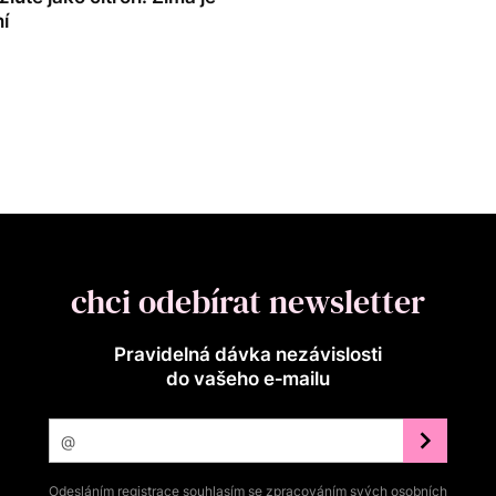
í
chci odebírat newsletter
Pravidelná dávka nezávislosti
do vašeho e‑mailu
Odesláním registrace souhlasím se zpracováním svých osobních