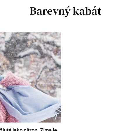
Barevný kabát
luté jako citron. Zima je