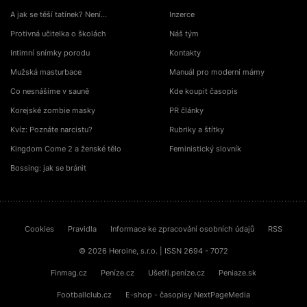
A jak se těší tatínek? Není…
Inzerce
Protivná učitelka o školách
Náš tým
Intimní snímky porodu
Kontakty
Mužská masturbace
Manuál pro moderní mámy
Co nesnášíme v sauně
Kde koupit časopis
Korejské zombie masky
PR články
Kvíz: Poznáte narcistu?
Rubriky a štítky
Kingdom Come 2 a ženské tělo
Feministický slovník
Bossing: jak se bránit
Cookies
Pravidla
Informace ke zpracování osobních údajů
RSS
© 2026 Heroine, s.r.o. | ISSN 2694 - 7072
Finmag.cz
Peníze.cz
Ušetři.peníze.cz
Peniaze.sk
Footballclub.cz
E-shop - časopisy NextPageMedia