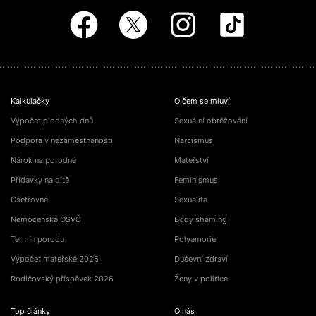
Kalkulačky
O čem se mluví
Výpočet plodných dnů
Sexuální obtěžování
Podpora v nezaměstnanosti
Narcismus
Nárok na porodné
Mateřství
Přídavky na dítě
Feminismus
Ošetřovné
Sexualita
Nemocenská OSVČ
Body shaming
Termín porodu
Polyamorie
Výpočet mateřské 2026
Duševní zdraví
Rodičovský příspěvek 2026
Ženy v politice
Top články
O nás