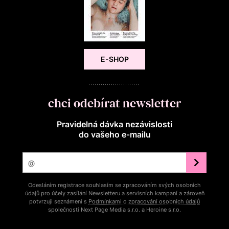
E-SHOP
chci odebírat newsletter
Pravidelná dávka nezávislosti
do vašeho e‑mailu
Odesláním registrace souhlasím se zpracováním svých osobních
údajů pro účely zasílání Newsletteru a servisních kampaní a zároveň
potvrzuji seznámení s
Podmínkami o zpracování osobních údajů
společností Next Page Media s.r.o. a Heroine s.r.o.