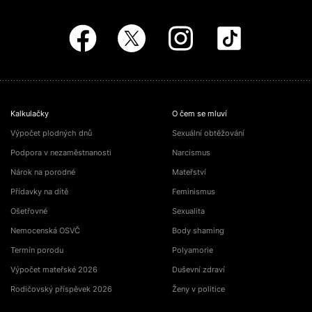
Kalkulačky
O čem se mluví
Výpočet plodných dnů
Sexuální obtěžování
Podpora v nezaměstnanosti
Narcismus
Nárok na porodné
Mateřství
Přídavky na dítě
Feminismus
Ošetřovné
Sexualita
Nemocenská OSVČ
Body shaming
Termín porodu
Polyamorie
Výpočet mateřské 2026
Duševní zdraví
Rodičovský příspěvek 2026
Ženy v politice