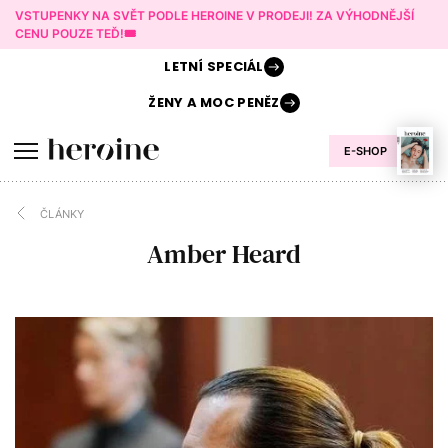
VSTUPENKY NA SVĚT PODLE HEROINE V PRODEJI! ZA VÝHODNĚJŠÍ
CENU POUZE TEĎ!🎟️
LETNÍ
SPECIÁL
ŽENY A
MOC PENĚZ
E-SHOP
ČLÁNKY
Amber Heard