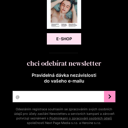
E-SHOP
chci odebírat newsletter
Pravidelná dávka nezávislosti
do vašeho e‑mailu
Odesláním registrace souhlasím se zpracováním svých osobních
údajů pro účely zasílání Newsletteru a servisních kampaní a zároveň
potvrzuji seznámení s
Podmínkami o zpracování osobních údajů
společností Next Page Media s.r.o. a Heroine s.r.o.