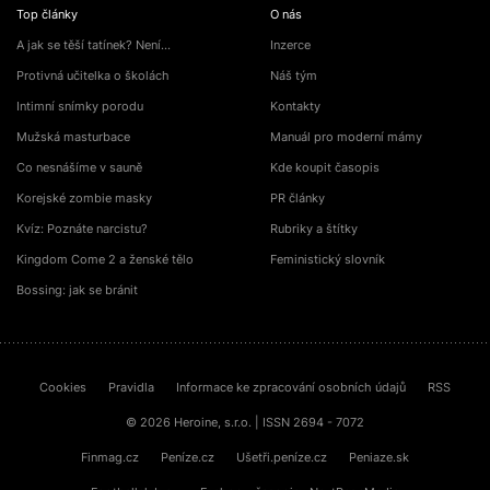
Top články
O nás
A jak se těší tatínek? Není…
Inzerce
Protivná učitelka o školách
Náš tým
Intimní snímky porodu
Kontakty
Mužská masturbace
Manuál pro moderní mámy
Co nesnášíme v sauně
Kde koupit časopis
Korejské zombie masky
PR články
Kvíz: Poznáte narcistu?
Rubriky a štítky
Kingdom Come 2 a ženské tělo
Feministický slovník
Bossing: jak se bránit
Cookies
Pravidla
Informace ke zpracování osobních údajů
RSS
© 2026 Heroine, s.r.o. | ISSN 2694 - 7072
Finmag.cz
Peníze.cz
Ušetři.peníze.cz
Peniaze.sk