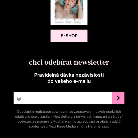
E-SHOP
chci odebírat newsletter
Pravidelná dávka nezávislosti
do vašeho e‑mailu
Odesláním registrace souhlasím se zpracováním svých osobních
údajů pro účely zasílání Newsletteru a servisních kampaní a zároveň
potvrzuji seznámení s
Podmínkami o zpracování osobních údajů
společností Next Page Media s.r.o. a Heroine s.r.o.