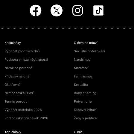
Kalkulačky
O čem se mluví
Výpočet plodných dnů
Sexuální obtěžování
Podpora v nezaměstnanosti
Narcismus
Nárok na porodné
Mateřství
Přídavky na dítě
Feminismus
Ošetřovné
Sexualita
Nemocenská OSVČ
Body shaming
Termín porodu
Polyamorie
Výpočet mateřské 2026
Duševní zdraví
Rodičovský příspěvek 2026
Ženy v politice
Top články
O nás