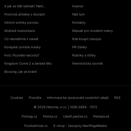
A jak se těší tatínek? Není…
Inzerce
Protivná učitelka o školách
Náš tým
Intimní snímky porodu
Kontakty
Mužská masturbace
Manuál pro moderní mámy
Co nesnášíme v sauně
Kde koupit časopis
Korejské zombie masky
PR články
Kvíz: Poznáte narcistu?
Rubriky a štítky
Kingdom Come 2 a ženské tělo
Feministický slovník
Bossing: jak se bránit
Cookies
Pravidla
Informace ke zpracování osobních údajů
RSS
© 2026 Heroine, s.r.o. | ISSN 2694 - 7072
Finmag.cz
Peníze.cz
Ušetři.peníze.cz
Peniaze.sk
Footballclub.cz
E-shop - časopisy NextPageMedia