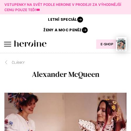
VSTUPENKY NA SVĚT PODLE HEROINE V PRODEJI! ZA VÝHODNĚJŠÍ
CENU POUZE TEĎ!🎟️
LETNÍ
SPECIÁL
ŽENY A
MOC PENĚZ
E-SHOP
ČLÁNKY
Alexander McQueen