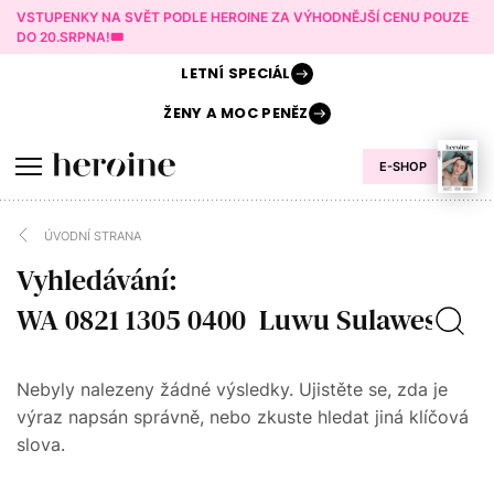
VSTUPENKY NA SVĚT PODLE HEROINE ZA VÝHODNĚJŠÍ CENU POUZE
DO 20.SRPNA!🎟️
LETNÍ
SPECIÁL
ŽENY A
MOC PENĚZ
E-SHOP
ÚVODNÍ STRANA
Vyhledávání:
Nebyly nalezeny žádné výsledky. Ujistěte se, zda je
výraz napsán správně, nebo zkuste hledat jiná klíčová
slova.