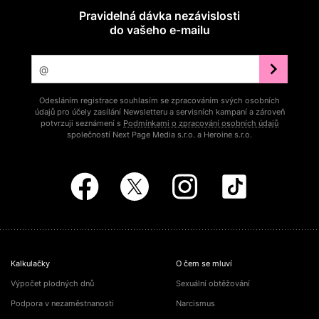
Pravidelná dávka nezávislosti
do vašeho e‑mailu
Odesláním registrace souhlasím se zpracováním svých osobních
údajů pro účely zasílání Newsletteru a servisních kampaní a zároveň
potvrzuji seznámení s
Podmínkami o zpracování osobních údajů
společností Next Page Media s.r.o. a Heroine s.r.o.
Kalkulačky
O čem se mluví
Výpočet plodných dnů
Sexuální obtěžování
Podpora v nezaměstnanosti
Narcismus