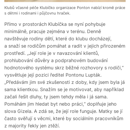
Klubů včasné péče Klubíčko organizace Ponton nabízí kromě práce
s dětmi i rodinami i půjčovnu hraček.
Přímo v prostorách Klubíčka se nyní pohybuje
minimálně, pracuje zejména v terénu. Denně
navštěvuje rodiny dětí, které do klubu docházejí,
a snaží se rodičům pomáhat a radit v jejich přirozeném
prostředí. „Její role je v navazování klientů,
prohlubování důvěry a podprahovém budování
hodnotového systému skrz běžné rozhovory s rodiči,“
vysvětluje její pozici ředitel Pontonu Lupták.
„Předávám jim své zkušenosti z doby, kdy jsem byla já
sama klientkou. Snažím se je motivovat, aby například
začali řešit dluhy, ty jsem tehdy měla i já sama.
Pomáhám jim hledat byt nebo práci,“ doplňuje jeho
slova Gizela. A zdá se, že její role funguje. Matky se jí
často svěřují s věcmi, které by sociálním pracovníkům
z majority řekly jen ztěží.