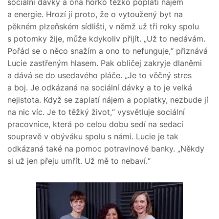
sociální dávky a ona horko těžko poplatí nájem
a energie. Hrozí jí proto, že o vytoužený byt na
pěkném plzeňském sídlišti, v němž už tři roky spolu
s potomky žije, může kdykoliv přijít. „Už to nedávám.
Pořád se o něco snažím a ono to nefunguje,“ přiznává
Lucie zastřeným hlasem. Pak obličej zakryje dlaněmi
a dává se do usedavého pláče. „Je to věčný stres
a boj. Je odkázaná na sociální dávky a to je velká
nejistota. Když se zaplatí nájem a poplatky, nezbude jí
na nic víc. Je to těžký život,“ vysvětluje sociální
pracovnice, která po celou dobu sedí na sedací
soupravě v obýváku spolu s námi. Lucie je tak
odkázaná také na pomoc potravinové banky. „Někdy
si už jen přeju umřít. Už mě to nebaví.“