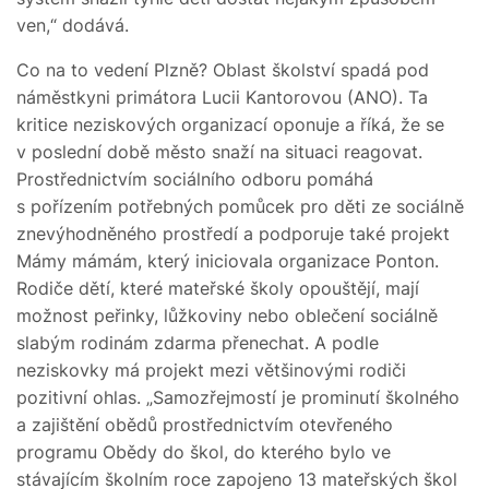
ven,“ dodává.
Co na to vedení Plzně? Oblast školství spadá pod
náměstkyni primátora Lucii Kantorovou (ANO). Ta
kritice neziskových organizací oponuje a říká, že se
v poslední době město snaží na situaci reagovat.
Prostřednictvím sociálního odboru pomáhá
s pořízením potřebných pomůcek pro děti ze sociálně
znevýhodněného prostředí a podporuje také projekt
Mámy mámám, který iniciovala organizace Ponton.
Rodiče dětí, které mateřské školy opouštějí, mají
možnost peřinky, lůžkoviny nebo oblečení sociálně
slabým rodinám zdarma přenechat. A podle
neziskovky má projekt mezi většinovými rodiči
pozitivní ohlas. „Samozřejmostí je prominutí školného
a zajištění obědů prostřednictvím otevřeného
programu Obědy do škol, do kterého bylo ve
stávajícím školním roce zapojeno 13 mateřských škol