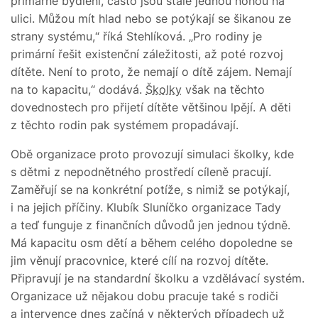
primárně bydlení, často jsou stále jednou nohou na
ulici. Můžou mít hlad nebo se potýkají se šikanou ze
strany systému,“ říká Stehlíková. „Pro rodiny je
primární řešit existenční záležitosti, až poté rozvoj
dítěte. Není to proto, že nemají o dítě zájem. Nemají
na to kapacitu,“ dodává.
Školky
však na těchto
dovednostech pro přijetí dítěte většinou lpějí. A děti
z těchto rodin pak systémem propadávají.
Obě organizace proto provozují simulaci školky, kde
s dětmi z nepodnětného prostředí cíleně pracují.
Zaměřují se na konkrétní potíže, s nimiž se potýkají,
i na jejich příčiny. Klubík Sluníčko organizace Tady
a teď funguje z finančních důvodů jen jednou týdně.
Má kapacitu osm dětí a během celého dopoledne se
jim věnují pracovnice, které cílí na rozvoj dítěte.
Připravují je na standardní školku a vzdělávací systém.
Organizace už nějakou dobu pracuje také s rodiči
a intervence dnes začíná v některých případech už