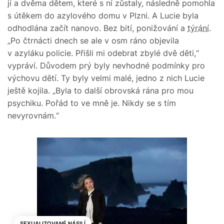
jí a dvěma dětem, které s ní zůstaly, následně pomohla
s útěkem do azylového domu v Plzni. A Lucie byla
odhodlána začít nanovo. Bez bití, ponižování a
týrání
.
„Po čtrnácti dnech se ale v osm ráno objevila
v azyláku policie. Přišli mi odebrat zbylé dvě děti,“
vypráví. Důvodem prý byly nevhodné podmínky pro
výchovu dětí. Ty byly velmi malé, jedno z nich Lucie
ještě kojila. „Byla to další obrovská rána pro mou
psychiku. Pořád to ve mně je. Nikdy se s tím
nevyrovnám.“
SEXUALIZOVANÉ NÁSILÍ