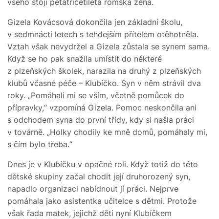
všeho stojí pětatřicetiletá romská žena.
Gizela Kovácsová dokončila jen základní školu,
v sedmnácti letech s tehdejším přítelem otěhotněla.
Vztah však nevydržel a Gizela zůstala se synem sama.
Když se ho pak snažila umístit do některé
z plzeňských školek, narazila na druhý z plzeňských
klubů včasné péče – Klubíčko. Syn v něm strávil dva
roky. „Pomáhali mi se vším, včetně pomůcek do
přípravky,“ vzpomíná Gizela. Pomoc neskončila ani
s odchodem syna do první třídy, kdy si našla práci
v továrně. „Holky chodily ke mně domů, pomáhaly mi,
s čím bylo třeba.“
Dnes je v Klubíčku v opačné roli. Když totiž do této
dětské skupiny začal chodit její druhorozený syn,
napadlo organizaci nabídnout jí práci. Nejprve
pomáhala jako asistentka učitelce s dětmi. Protože
však řada matek, jejichž děti nyní Klubíčkem