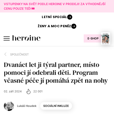
VSTUPENKY NA SVĚT PODLE HEROINE V PRODEJI! ZA VÝHODNĚJŠÍ
CENU POUZE TEĎ!🎟️
LETNÍ
SPECIÁL
ŽENY A
MOC PENĚZ
E-SHOP
SPOLEČNOST
Dvanáct let ji týral partner, místo
pomoci jí odebrali děti. Program
včasné péče jí pomáhá zpět na nohy
02. září 2024
22 001
Lukáš Houdek
SOCIÁLNÍ INKLUZE