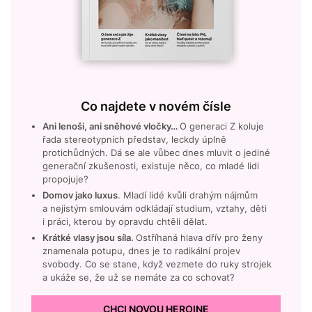
Co najdete v novém čísle
Ani lenoši, ani sněhové vločky…
O generaci Z koluje
řada stereotypních představ, leckdy úplně
protichůdných. Dá se ale vůbec dnes mluvit o jediné
generační zkušenosti, existuje něco, co mladé lidi
propojuje?
Domov jako luxus
. Mladí lidé kvůli drahým nájmům
a nejistým smlouvám odkládají studium, vztahy, děti
i práci, kterou by opravdu chtěli dělat.
Krátké vlasy jsou síla.
Ostříhaná hlava dřív pro ženy
znamenala potupu, dnes je to radikální projev
svobody. Co se stane, když vezmete do ruky strojek
a ukáže se, že už se nemáte za co schovat?
CHCI NOVOU HEROINE