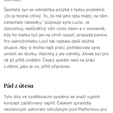
cizím lidem.
Šestiletý syn se odmalička potýká s řadou problémů.
„On je hodně citlivý. To, že mě jeho táta mlátil, na něm
zanechalo následky,“ popisuje syna Lucie. Je
úzkostlivý, nedůvěřivý vůči cizím lidem a v momentě,
kdy ho matka byť jen na chvíli opustí, propadá panice.
Pro samoživitelku Lucii tak nastala další složitá
situace. Aby si mohla najít práci, potřebovala syna
umístit do školky. Všechny ji ale odmítly. Alinek byl pro
ně až příliš zvláštní. Český systém není na práci
s dětmi, jako je on, příliš připraven.
Pád z útesu
Tyto díry ve vzdělávacím systému se snaží vyplnit
koncept zajišťovaný napříč Českem zpravidla
neziskovým sektorem sdruženým pod Platformou pro