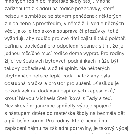
mnohých rodin do mateřské školy stojí. Mnohá
zařízení totiž kladou na rodiče požadavky, které
nejsou v symbióze se stavem peněženek některých
z nich nebo s prostředím, v němž žijí. Vedle běžných
věcí, jako je tepláková souprava či přezůvky, totiž
vyžadují, aby rodiče pro své děti zajistili také polštář,
peřinu a povlečení pro odpolední spánek s tím, že je
jednou měsíčně musí rodiče doma vyprat. Pro rodiny
žijící ve špatných bytových podmínkách může být
takový požadavek složité splnit. Na některých
ubytovnách neteče teplá voda, natož aby byla
dostupná pračka a prostor pro sušení. „Klasikou je
požadavek na dodávání papírových kapesníčků,“
kroutí hlavou Michaela Stehlíková z Tady a teď.
Neziskové organizace spočetly výdaje spojené
s nástupem dítěte do mateřské školy na bezmála pět
a půl tisíce korun. Pro rodiny, které nemají po
zaplacení nájmu na základní potraviny, je takový výdaj