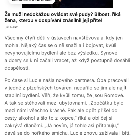
Že muži nedokážou ovládat své pudy? Blbost, říká
žena, kterou v dospívání znásilnil její přítel
Jiří Pasz
Všechny čtyři děti v ústavech navštěvovala, kdy jen
mohla. Nějaký čas se o ně snažila i bojovat, kvůli
nevyhovujícímu bydlení ale bez výsledku. Synové
a dcery se k ní začali vracet, až když postupně dosáhli
dospělosti.
Po čase si Lucie našla nového partnera. Oba pracovali
v jedné z plzeňských továren, nedařilo se jim ale najít
stabilní bydlení. Věří, že kvůli tomu, že jsou Romové.
A tak se stěhovali mezi ubytovnami. „Zpočátku bylo
mezi námi všechno krásné. Pak ale opět přišel do
cesty alkohol a šlo to z kopce,“ říká a obličej si
zakrývá dlaněmi. „Já nevím, já tohle asi přitahuju,“
dává se do hořkého smíchu. Lucie znovu zažívala i bití.