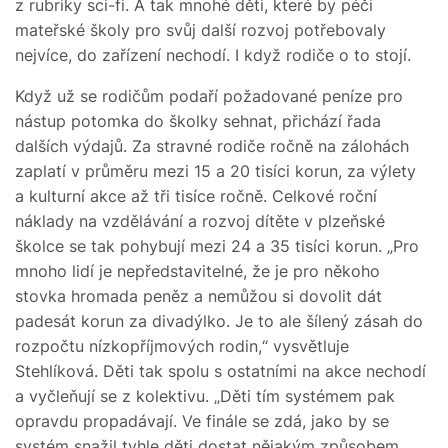
z rubriky sci-fi. A tak mnohé děti, které by péči
mateřské školy pro svůj další rozvoj potřebovaly
nejvíce, do zařízení nechodí. I když rodiče o to stojí.
Když už se rodičům podaří požadované peníze pro
nástup potomka do školky sehnat, přichází řada
dalších výdajů. Za stravné rodiče ročně na zálohách
zaplatí v průměru mezi 15 a 20 tisíci korun, za výlety
a kulturní akce až tři tisíce ročně. Celkové roční
náklady na vzdělávání a rozvoj dítěte v plzeňské
školce se tak pohybují mezi 24 a 35 tisíci korun. „Pro
mnoho lidí je nepředstavitelné, že je pro někoho
stovka hromada peněz a nemůžou si dovolit dát
padesát korun za divadýlko. Je to ale šílený zásah do
rozpočtu nízkopříjmových rodin,“ vysvětluje
Stehlíková. Děti tak spolu s ostatními na akce nechodí
a vyčleňují se z kolektivu. „Děti tím systémem pak
opravdu propadávají. Ve finále se zdá, jako by se
systém snažil tyhle děti dostat nějakým způsobem