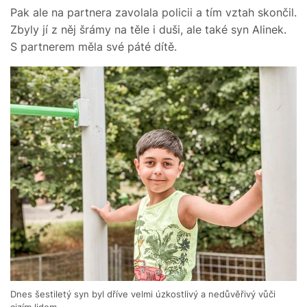
Pak ale na partnera zavolala policii a tím vztah skončil.
Zbyly jí z něj šrámy na těle i duši, ale také syn Alinek.
S partnerem měla své páté dítě.
Dnes šestiletý syn byl dříve velmi úzkostlivý a nedůvěřivý vůči