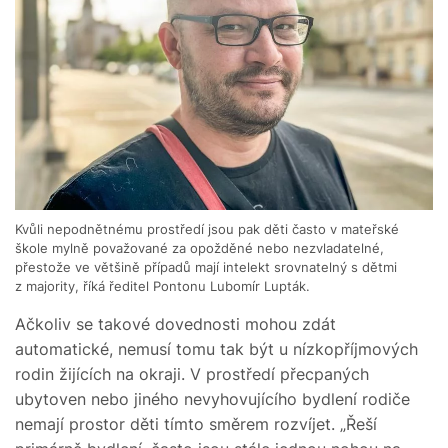
Kvůli nepodnětnému prostředí jsou pak děti často v mateřské
škole mylně považované za opožděné nebo nezvladatelné,
přestože ve většině případů mají intelekt srovnatelný s dětmi
z majority, říká ředitel Pontonu Lubomír Lupták.
Ačkoliv se takové dovednosti mohou zdát
automatické, nemusí tomu tak být u nízkopříjmových
rodin žijících na okraji. V prostředí přecpaných
ubytoven nebo jiného nevyhovujícího bydlení rodiče
nemají prostor děti tímto směrem rozvíjet. „Řeší