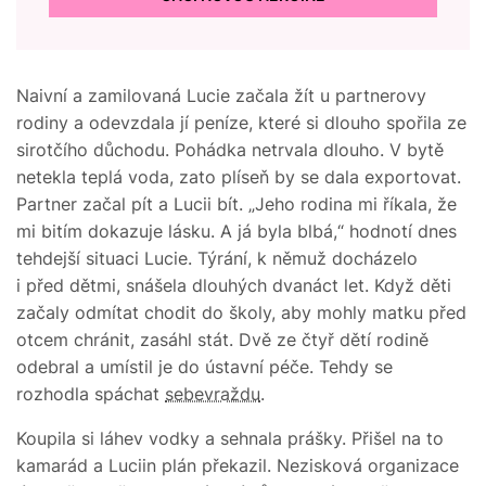
Naivní a zamilovaná Lucie začala žít u partnerovy
rodiny a odevzdala jí peníze, které si dlouho spořila ze
sirotčího důchodu. Pohádka netrvala dlouho. V bytě
netekla teplá voda, zato plíseň by se dala exportovat.
Partner začal pít a Lucii bít. „Jeho rodina mi říkala, že
mi bitím dokazuje lásku. A já byla blbá,“ hodnotí dnes
tehdejší situaci Lucie. Týrání, k němuž docházelo
i před dětmi, snášela dlouhých dvanáct let. Když děti
začaly odmítat chodit do školy, aby mohly matku před
otcem chránit, zasáhl stát. Dvě ze čtyř dětí rodině
odebral a umístil je do ústavní péče. Tehdy se
rozhodla spáchat
sebevraždu
.
Koupila si láhev vodky a sehnala prášky. Přišel na to
kamarád a Luciin plán překazil. Nezisková organizace