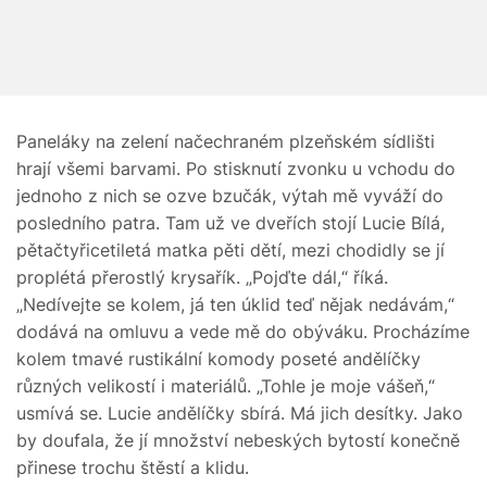
Paneláky na zelení načechraném plzeňském sídlišti
hrají všemi barvami. Po stisknutí zvonku u vchodu do
jednoho z nich se ozve bzučák, výtah mě vyváží do
posledního patra. Tam už ve dveřích stojí Lucie Bílá,
pětačtyřicetiletá matka pěti dětí, mezi chodidly se jí
proplétá přerostlý krysařík. „Pojďte dál,“ říká.
„Nedívejte se kolem, já ten úklid teď nějak nedávám,“
dodává na omluvu a vede mě do obýváku. Procházíme
kolem tmavé rustikální komody poseté andělíčky
různých velikostí i materiálů. „Tohle je moje vášeň,“
usmívá se. Lucie andělíčky sbírá. Má jich desítky. Jako
by doufala, že jí množství nebeských bytostí konečně
přinese trochu štěstí a klidu.