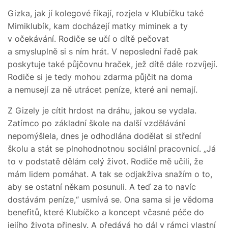
Gizka, jak jí kolegové říkají, rozjela v Klubíčku také
Mimiklubík, kam docházejí matky miminek a ty
v očekávání. Rodiče se učí o dítě pečovat
a smysluplně si s ním hrát. V neposlední řadě pak
poskytuje také půjčovnu hraček, jež dítě dále rozvíjejí.
Rodiče si je tedy mohou zdarma půjčit na doma
a nemusejí za ně utrácet peníze, které ani nemají.
Z Gizely je cítit hrdost na dráhu, jakou se vydala.
Zatímco po základní škole na další vzdělávání
nepomýšlela, dnes je odhodlána dodělat si střední
školu a stát se plnohodnotnou sociální pracovnicí. „Já
to v podstatě dělám celý život. Rodiče mě učili, že
mám lidem pomáhat. A tak se odjakživa snažím o to,
aby se ostatní někam posunuli. A teď za to navíc
dostávám peníze,“ usmívá se. Ona sama si je vědoma
benefitů, které Klubíčko a koncept včasné péče do
jejího života přinesly. A předává ho dál v rámci vlastní