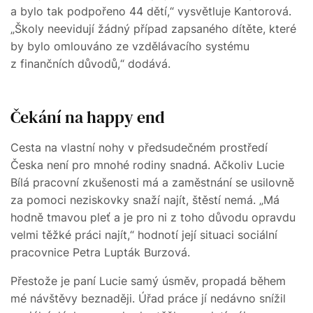
a bylo tak podpořeno 44 dětí,“ vysvětluje Kantorová.
„Školy neevidují žádný případ zapsaného dítěte, které
by bylo omlouváno ze vzdělávacího systému
z finančních důvodů,“ dodává.
Čekání na happy end
Cesta na vlastní nohy v předsudečném prostředí
Česka není pro mnohé rodiny snadná. Ačkoliv Lucie
Bílá pracovní zkušenosti má a zaměstnání se usilovně
za pomoci neziskovky snaží najít, štěstí nemá. „Má
hodně tmavou pleť a je pro ni z toho důvodu opravdu
velmi těžké práci najít,“ hodnotí její situaci sociální
pracovnice Petra Lupták Burzová.
Přestože je paní Lucie samý úsměv, propadá během
mé návštěvy beznaději. Úřad práce jí nedávno snížil