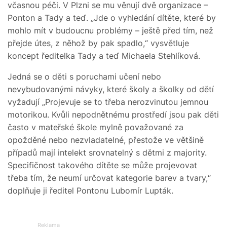
včasnou péči. V Plzni se mu věnují dvě organizace –
Ponton a Tady a teď. „Jde o vyhledání dítěte, které by
mohlo mít v budoucnu problémy – ještě před tím, než
přejde útes, z něhož by pak spadlo,“ vysvětluje
koncept ředitelka Tady a teď Michaela Stehlíková.
Jedná se o děti s poruchami učení nebo
nevybudovanými návyky, které školy a školky od dětí
vyžadují „Projevuje se to třeba nerozvinutou jemnou
motorikou. Kvůli nepodnětnému prostředí jsou pak děti
často v mateřské škole mylně považované za
opožděné nebo nezvladatelné, přestože ve většině
případů mají intelekt srovnatelný s dětmi z majority.
Specifičnost takového dítěte se může projevovat
třeba tím, že neumí určovat kategorie barev a tvary,“
doplňuje ji ředitel Pontonu Lubomír Lupták.