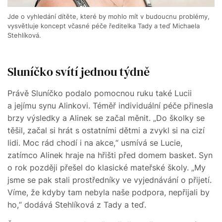
Jde o vyhledání dítěte, které by mohlo mít v budoucnu problémy,
vysvětluje koncept včasné péče ředitelka Tady a teď Michaela
Stehlíková.
Sluníčko svítí jednou týdně
Právě Sluníčko podalo pomocnou ruku také Lucii
a jejímu synu Alinkovi. Téměř individuální péče přinesla
brzy výsledky a Alinek se začal měnit. „Do školky se
těšil, začal si hrát s ostatními dětmi a zvykl si na cizí
lidi. Moc rád chodí i na akce,“ usmívá se Lucie,
zatímco Alinek hraje na hřišti před domem basket. Syn
o rok později přešel do klasické mateřské školy. „My
jsme se pak stali prostředníky ve vyjednávání o přijetí.
Víme, že kdyby tam nebyla naše podpora, nepřijali by
ho,“ dodává Stehlíková z Tady a teď.