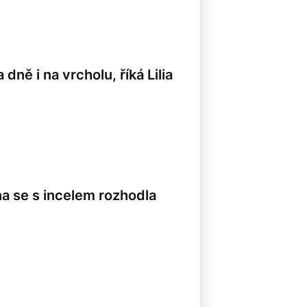
dně i na vrcholu, říká Lilia
8
ena se s incelem rozhodla