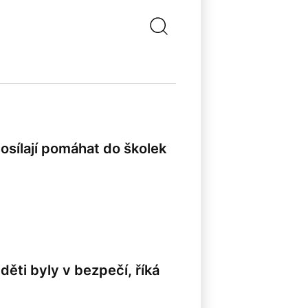
osílají pomáhat do školek
děti byly v bezpečí, říká