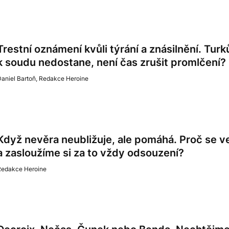
Trestní oznámení kvůli týrání a znásilnění. Tur
k soudu nedostane, není čas zrušit promlčení?
aniel Bartoň
,
Redakce Heroine
Když nevěra neubližuje, ale pomáhá. Proč se 
a zasloužíme si za to vždy odsouzení?
Redakce Heroine