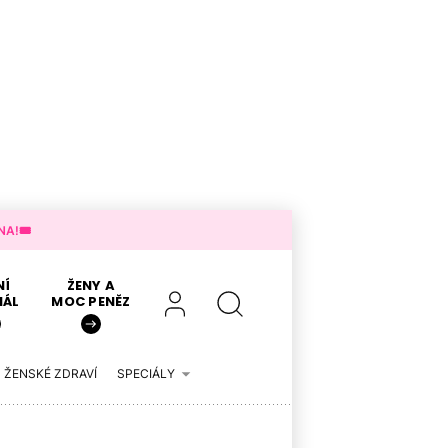
A!🎟️
NÍ
ŽENY A
IÁL
MOC PENĚZ
ŽENSKÉ ZDRAVÍ
SPECIÁLY