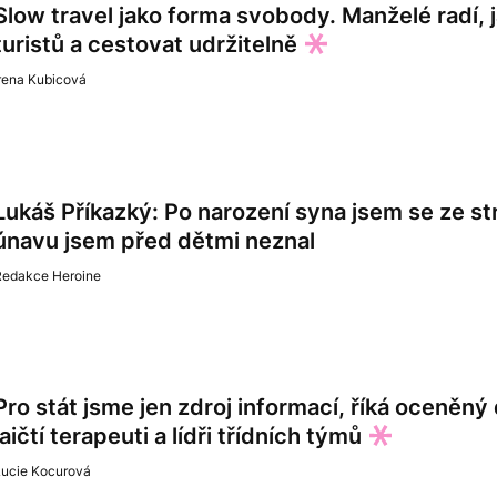
Slow travel jako forma svobody. Manželé radí,
turistů a cestovat udržitelně
rena Kubicová
Lukáš Příkazký: Po narození syna jsem se ze s
únavu jsem před dětmi neznal
Redakce Heroine
Pro stát jsme jen zdroj informací, říká oceněný
laičtí terapeuti a lídři třídních týmů
Lucie Kocurová