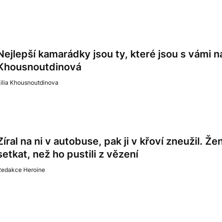
Nejlepší kamarádky jsou ty, které jsou s vámi na 
Khousnoutdinová
ilia Khousnoutdinova
Zíral na ni v autobuse, pak ji v křoví zneužil. Ž
setkat, než ho pustili z vězení
Redakce Heroine