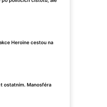
o politicích čistotu, ale
edakce Heroine cestou na
ct ostatním. Manosféra