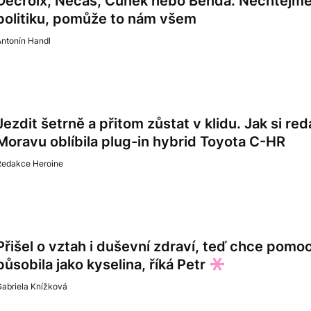
Decroix, Nečas, Čunek nebo Benda. Nechtějme p
politiku, pomůže to nám všem
Antonín Handl
Jezdit šetrně a přitom zůstat v klidu. Jak si r
Moravu oblíbila plug-in hybrid Toyota C-HR
Redakce Heroine
Přišel o vztah i duševní zdraví, teď chce pomo
působila jako kyselina, říká Petr
Gabriela Knížková