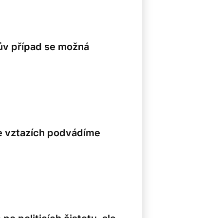
kův případ se možná
ve vztazích podvádíme