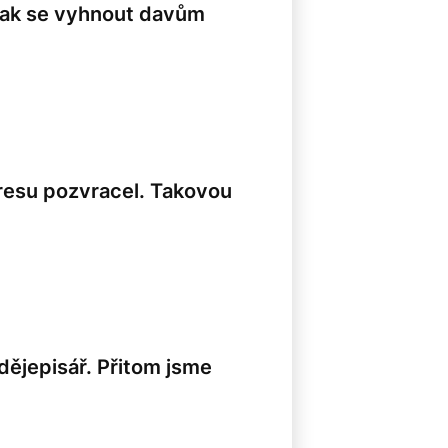
 jak se vyhnout davům
tresu pozvracel. Takovou
 dějepisář. Přitom jsme