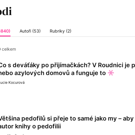
3840)
Autoři (53)
Rubriky (2)
0
celkem
Co s deváťáky po přijímačkách? V Roudnici je p
nebo azylových domovů a funguje to
Lucie Kocurová
Většina pedofilů si přeje to samé jako my – aby 
autor knihy o pedofilii