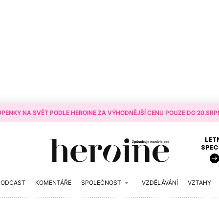
PENKY NA SVĚT PODLE HEROINE ZA VÝHODNĚJŠÍ CENU POUZE DO 20.SRPN
LET
SPEC
PODCAST
KOMENTÁŘE
SPOLEČNOST
VZDĚLÁVÁNÍ
VZTAHY