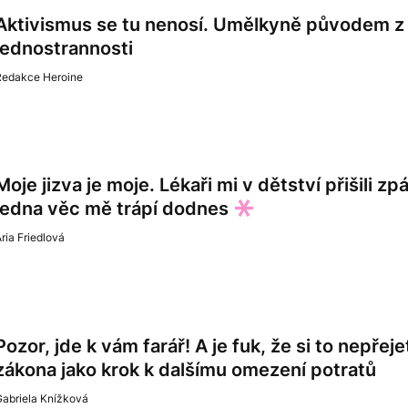
Aktivismus se tu nenosí. Umělkyně původem z 
jednostrannosti
Redakce Heroine
Moje jizva je moje. Lékaři mi v dětství přišili z
jedna věc mě trápí dodnes
ria Friedlová
Pozor, jde k vám farář! A je fuk, že si to nepře
zákona jako krok k dalšímu omezení potratů
Gabriela Knížková