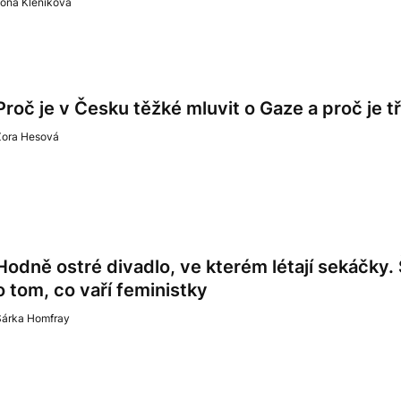
lona Kleníková
Proč je v Česku těžké mluvit o Gaze a proč je t
Zora Hesová
Hodně ostré divadlo, ve kterém létají sekáčky
o tom, co vaří feministky
Šárka Homfray