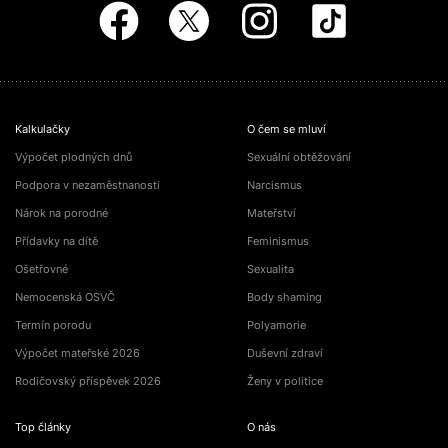
Kalkulačky
O čem se mluví
Výpočet plodných dnů
Sexuální obtěžování
Podpora v nezaměstnanosti
Narcismus
Nárok na porodné
Mateřství
Přídavky na dítě
Feminismus
Ošetřovné
Sexualita
Nemocenská OSVČ
Body shaming
Termín porodu
Polyamorie
Výpočet mateřské 2026
Duševní zdraví
Rodičovský příspěvek 2026
Ženy v politice
Top články
O nás