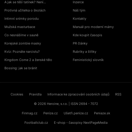
A jak se těší tatínek? Není…
Inzerce
Protivná učitelka o školách
Náš tým
Intimní snímky porodu
Kontakty
Mužská masturbace
Manuál pro moderní mámy
Co nesnášíme v sauně
Kde koupit časopis
Korejské zombie masky
PR články
Kvíz: Poznáte narcistu?
Rubriky a štítky
Kingdom Come 2 a ženské tělo
Feministický slovník
Bossing: jak se bránit
Cookies
Pravidla
Informace ke zpracování osobních údajů
RSS
© 2026 Heroine, s.r.o. | ISSN 2694 - 7072
Finmag.cz
Peníze.cz
Ušetři.peníze.cz
Peniaze.sk
Footballclub.cz
E-shop - časopisy NextPageMedia