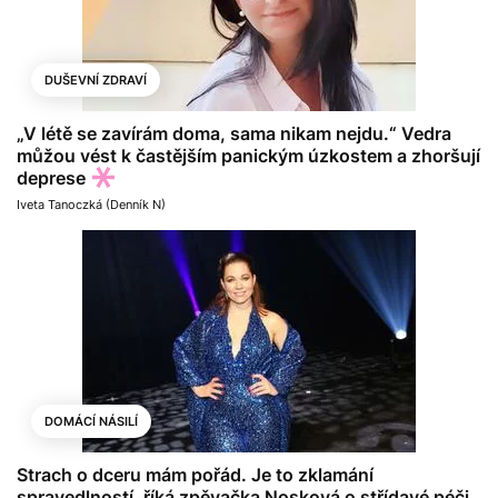
DUŠEVNÍ ZDRAVÍ
„V létě se zavírám doma, sama nikam nejdu.“ Vedra
můžou vést k častějším panickým úzkostem a zhoršují
deprese
Iveta Tanoczká (Denník N)
DOMÁCÍ NÁSILÍ
Strach o dceru mám pořád. Je to zklamání
spravedlností, říká zpěvačka Nosková o střídavé péči