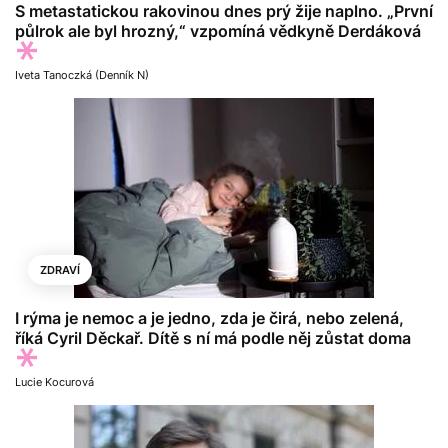
S metastatickou rakovinou dnes prý žije naplno. „První
půlrok ale byl hrozný,“ vzpomíná vědkyně Derdáková
Iveta Tanoczká (Denník N)
ZDRAVÍ
I rýma je nemoc a je jedno, zda je čirá, nebo zelená,
říká Cyril Děckař. Dítě s ní má podle něj zůstat doma
Lucie Kocurová