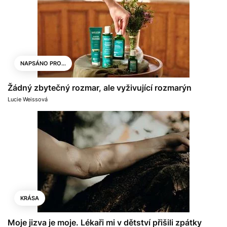
NAPSÁNO PRO...
Žádný zbytečný rozmar, ale vyživující rozmarýn
Lucie Weissová
KRÁSA
Moje jizva je moje. Lékaři mi v dětství přišili zpátky