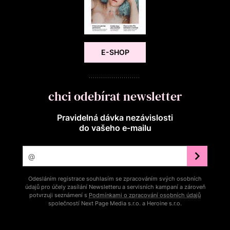
E-SHOP
chci odebírat newsletter
Pravidelná dávka nezávislosti
do vašeho e‑mailu
Odesláním registrace souhlasím se zpracováním svých osobních
údajů pro účely zasílání Newsletteru a servisních kampaní a zároveň
potvrzuji seznámení s
Podmínkami o zpracování osobních údajů
společností Next Page Media s.r.o. a Heroine s.r.o.