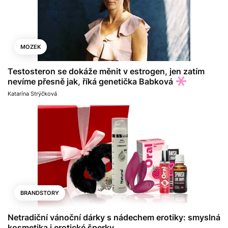
MOZEK
Testosteron se dokáže měnit v estrogen, jen zatím
nevíme přesně jak, říká genetička Babková
Katarína Strýčková
BRANDSTORY
Netradiční vánoční dárky s nádechem erotiky: smyslná
kosmetika i erotické šperky