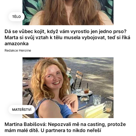
TĚLO
Dá se vůbec kojit, když vám vyrostlo jen jedno prso?
Marta si svůj vztah k tělu musela vybojovat, teď si říká
amazonka
Redakce Heroine
MATEŘSTVÍ
Martina Babišová: Nepozvali mě na casting, protože
mám malé dítě. U partnera to nikdo neřeší