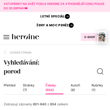
VSTUPENKY NA SVĚT PODLE HEROINE ZA VÝHODNĚJŠÍ CENU POUZE
DO 20.SRPNA!🎟️
LETNÍ
SPECIÁL
ŽENY A
MOC PENĚZ
E-SHOP
ÚVODNÍ STRANA
Vyhledávání:
Přehled
Stránky
Články
Autoři
Rubriky
(7)
(654)
(8)
(1)
Zobrazuji záznamy
601-640
z
654
celkem