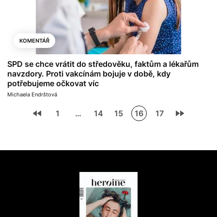
KOMENTÁŘ
SPD se chce vrátit do středověku, faktům a lékařům
navzdory. Proti vakcínám bojuje v době, kdy
potřebujeme očkovat víc
Michaela Endrštová
1
…
14
15
16
17