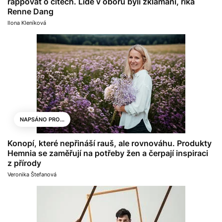
rappovat o citech. Lidé v oboru byli zklamaní, říká
Renne Dang
Ilona Kleníková
NAPSÁNO PRO...
Konopí, které nepřináší rauš, ale rovnováhu. Produkty
Hemnia se zaměřují na potřeby žen a čerpají inspiraci
z přírody
Veronika Štefanová