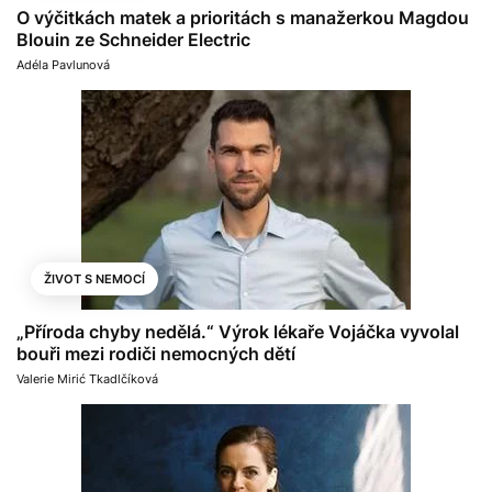
O výčitkách matek a prioritách s manažerkou Magdou
Blouin ze Schneider Electric
Adéla Pavlunová
ŽIVOT S NEMOCÍ
„Příroda chyby nedělá.“ Výrok lékaře Vojáčka vyvolal
bouři mezi rodiči nemocných dětí
Valerie Mirić Tkadlčíková