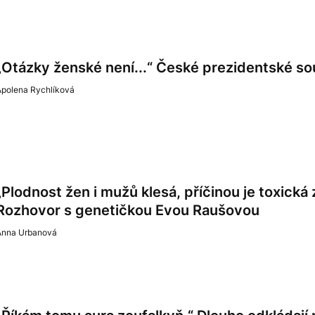
„Otázky ženské není...“ České prezidentské so
Apolena Rychlíková
„Plodnost žen i mužů klesá, příčinou je toxická 
Rozhovor s genetičkou Evou Raušovou
Anna Urbanová