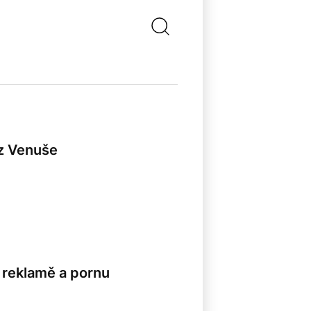
 z Venuše
v reklamě a pornu