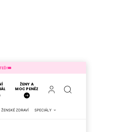
EĎ!🎟️
NÍ
ŽENY A
IÁL
MOC PENĚZ
ŽENSKÉ ZDRAVÍ
SPECIÁLY