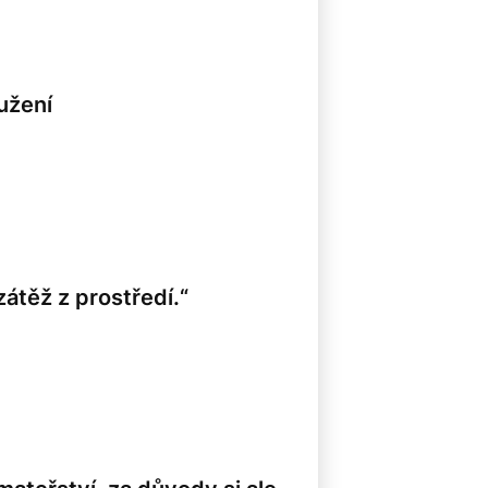
užení
zátěž z prostředí.“