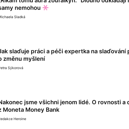
„Říkám tomu aura zoufalkyň.“ Dlouho odkládají 
samy nemohou
Michaela Sladká
Jak slaďuje práci a péči expertka na slaďování
o změnu myšlení
Petra Sýkorová
Nakonec jsme všichni jenom lidé. O rovnosti a d
z Moneta Money Bank
Redakce Heroine