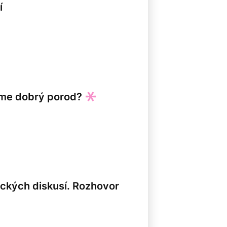
í
áme dobrý porod?
ických diskusí. Rozhovor