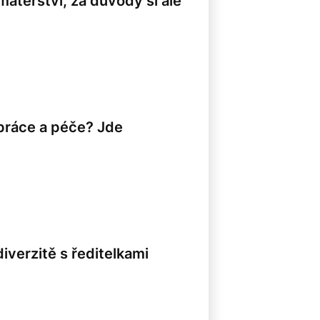
mateřství, za důvody si ale
 práce a péče? Jde
iverzitě s ředitelkami