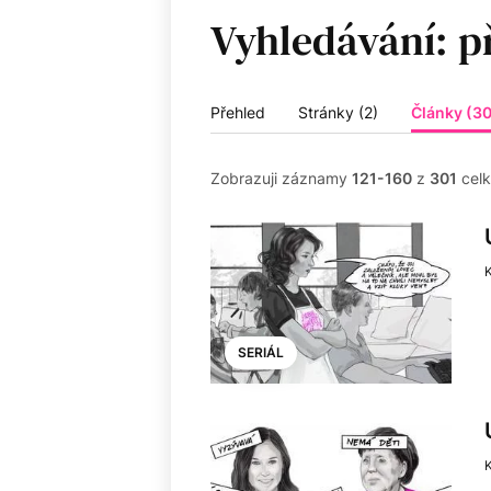
Vyhledávání:
Přehled
Stránky (2)
Články (30
Zobrazuji záznamy
121-160
z
301
cel
K
SERIÁL
K