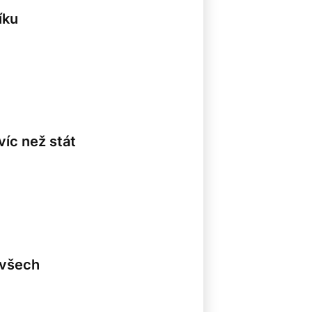
íku
víc než stát
 všech