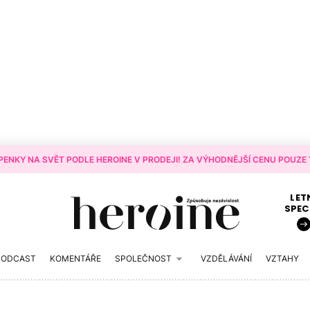
ENKY NA SVĚT PODLE HEROINE V PRODEJI! ZA VÝHODNĚJŠÍ CENU POUZE T
LET
SPEC
PODCAST
KOMENTÁŘE
SPOLEČNOST
VZDĚLÁVÁNÍ
VZTAHY