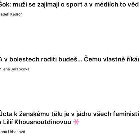
Šok: muži se zajímají o sport a v médiích to věd
Radek Kedroň
A v bolestech roditi budeš… Čemu vlastně řík
Milena Jeřábková
Úcta k ženskému tělu je v jádru všech feminist
s Lilií Khousnoutdinovou
Anna Urbanová