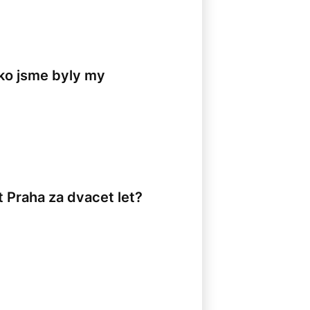
jako jsme byly my
8
 Praha za dvacet let?