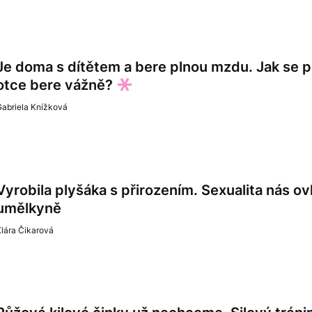
Je doma s dítětem a bere plnou mzdu. Jak se pr
otce bere vážně?
Gabriela Knížková
Vyrobila plyšáka s přirozením. Sexualita nás ovl
umělkyně
lára Čikarová