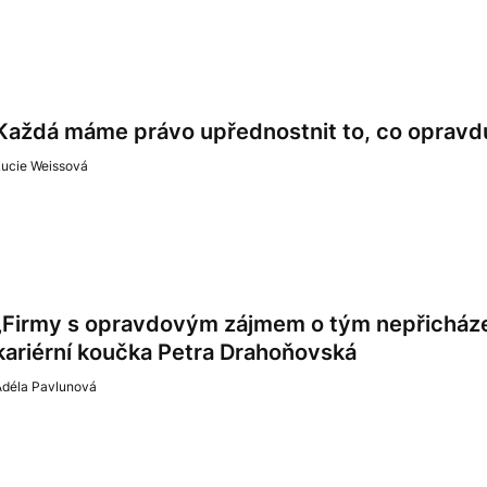
Každá máme právo upřednostnit to, co oprav
Lucie Weissová
„Firmy s opravdovým zájmem o tým nepřicházejí 
kariérní koučka Petra Drahoňovská
Adéla Pavlunová