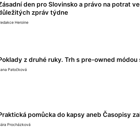
Zásadní den pro Slovinsko a právo na potrat ve
důležitých zpráv týdne
Redakce Heroine
Poklady z druhé ruky. Trh s pre-owned módou 
Jana Patočková
Praktická pomůcka do kapsy aneb Časopisy zab
Bára Procházková