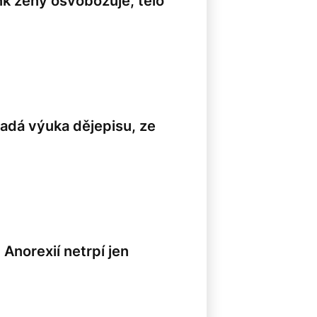
nk ženy osvobozuje, tělo
padá výuka dějepisu, ze
Anorexií netrpí jen