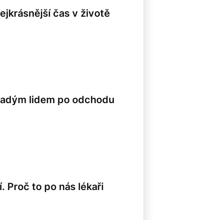
nejkrásnější čas v životě
mladým lidem po odchodu
 Proč to po nás lékaři