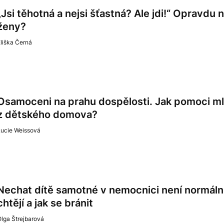
„Jsi těhotná a nejsi šťastná? Ale jdi!“ Opravdu 
ženy?
liška Černá
Osamoceni na prahu dospělosti. Jak pomoci 
z dětského domova?
Lucie Weissová
Nechat dítě samotné v nemocnici není normální.
chtějí a jak se bránit
lga Štrejbarová