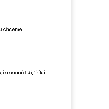
du chceme
o cenné lidi,“ říká