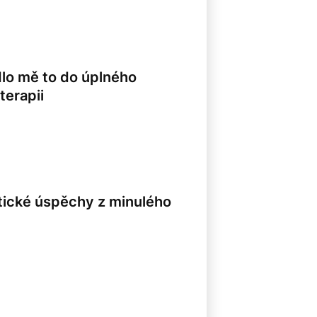
dlo mě to do úplného
terapii
8
itické úspěchy z minulého