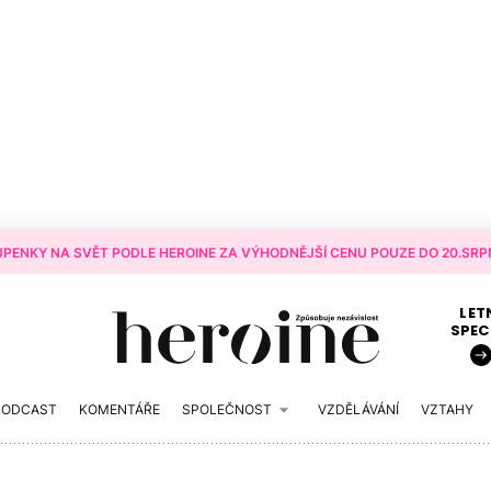
PENKY NA SVĚT PODLE HEROINE ZA VÝHODNĚJŠÍ CENU POUZE DO 20.SRPN
LET
SPEC
PODCAST
KOMENTÁŘE
SPOLEČNOST
VZDĚLÁVÁNÍ
VZTAHY