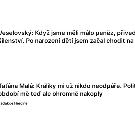
Veselovský: Když jsme měli málo peněz, přive
šílenství. Po narození dětí jsem začal chodit na 
Taťána Malá: Králíky mi už nikdo neodpáře. Pol
období mě teď ale ohromně nakoply
Redakce Heroine