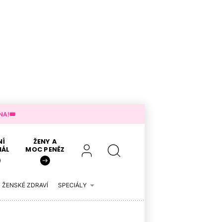
A!🎟️
NÍ
ŽENY A
IÁL
MOC PENĚZ
ŽENSKÉ ZDRAVÍ
SPECIÁLY