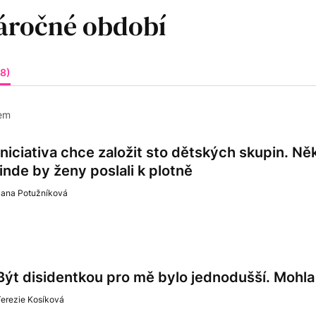
58)
em
Iniciativa chce založit sto dětských skupin. N
jinde by ženy poslali k plotně
Jana Potužníková
Být disidentkou pro mě bylo jednodušší. Mohla
Terezie Kosíková