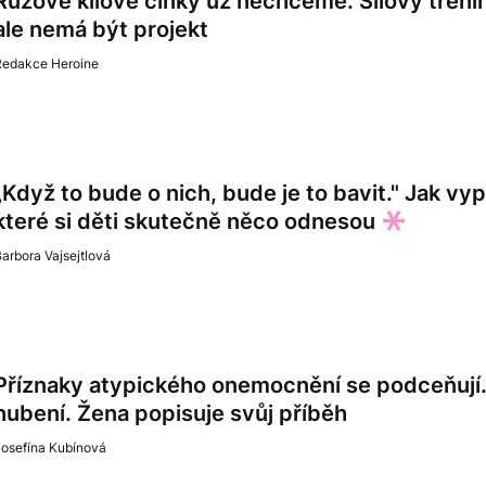
Růžové kilové činky už nechceme. Silový tréni
ale nemá být projekt
Redakce Heroine
„Když to bude o nich, bude je to bavit." Jak vy
které si děti skutečně něco odnesou
arbora Vajsejtlová
Příznaky atypického onemocnění se podceňují. 
hubení. Žena popisuje svůj příběh
Josefína Kubínová