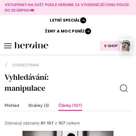
VSTUPENKY NA SVĚT PODLE HEROINE ZA VÝHODNĚJŠÍ CENU POUZE
DO 20.SRPNA!🎟️
LETNÍ
SPECIÁL
ŽENY A
MOC PENĚZ
E-SHOP
ÚVODNÍ STRANA
Vyhledávání:
Přehled
Stránky (3)
Články (107)
Zobrazuji záznamy
81-107
z
107
celkem