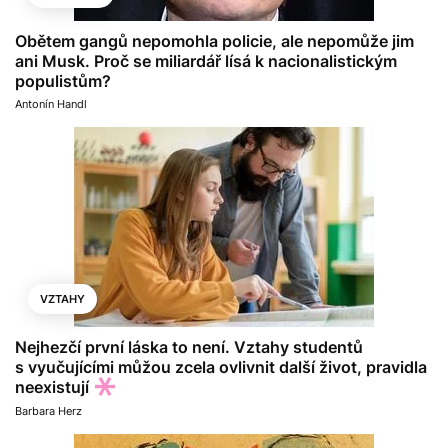
Obětem gangů nepomohla policie, ale nepomůže jim
ani Musk. Proč se miliardář lísá k nacionalistickým
populistům?
Antonín Handl
VZTAHY
Nejhezčí první láska to není. Vztahy studentů
s vyučujícími můžou zcela ovlivnit další život, pravidla
neexistují
Barbara Herz