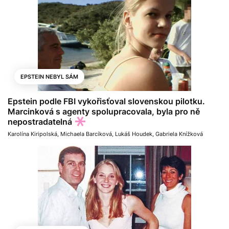
EPSTEIN NEBYL SÁM
Epstein podle FBI vykořisťoval slovenskou pilotku.
Marcinková s agenty spolupracovala, byla pro ně
nepostradatelná
Karolína Kiripolská
,
Michaela Barcíková
,
Lukáš Houdek
,
Gabriela Knížková