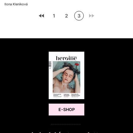
Ilona Kleníková
1
2
3
E-SHOP