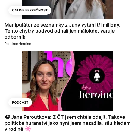
ONLINE BEZPEČNOST
Manipulátor ze seznamky z Jany vytáhl tři miliony.
Tento chytrý podvod odhalí jen málokdo, varuje
odborník
Redakce Heroine
PODCAST
🎧 Jana Peroutková: Z ČT jsem chtěla odejít. Takové
politické buranství jako nyní jsem nezažila, sílu hledám
v rodině