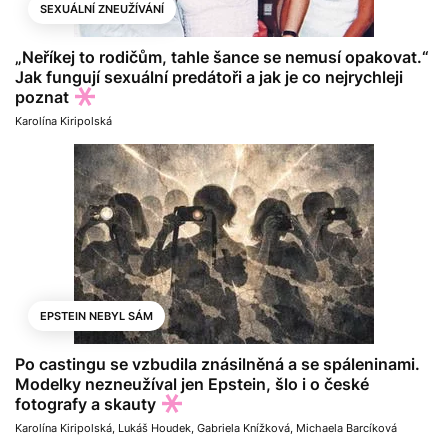
SEXUÁLNÍ ZNEUŽÍVÁNÍ
„Neříkej to rodičům, tahle šance se nemusí opakovat.“
Jak fungují sexuální predátoři a jak je co nejrychleji
poznat
Karolína Kiripolská
EPSTEIN NEBYL SÁM
Po castingu se vzbudila znásilněná a se spáleninami.
Modelky nezneužíval jen Epstein, šlo i o české
fotografy a skauty
Karolína Kiripolská
,
Lukáš Houdek
,
Gabriela Knížková
,
Michaela Barcíková