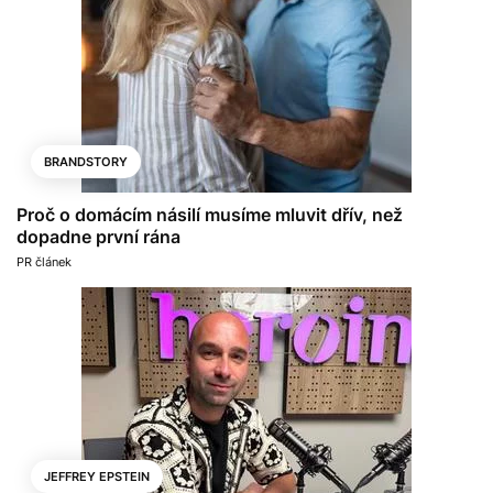
BRANDSTORY
Proč o domácím násilí musíme mluvit dřív, než
dopadne první rána
PR článek
JEFFREY EPSTEIN