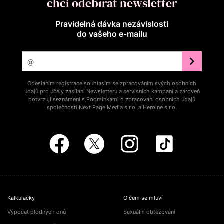
chci odebírat newsletter
Pravidelná dávka nezávislosti
do vašeho e‑mailu
Odesláním registrace souhlasím se zpracováním svých osobních
údajů pro účely zasílání Newsletteru a servisních kampaní a zároveň
potvrzuji seznámení s
Podmínkami o zpracování osobních údajů
společností Next Page Media s.r.o. a Heroine s.r.o.
Kalkulačky
O čem se mluví
Výpočet plodných dnů
Sexuální obtěžování