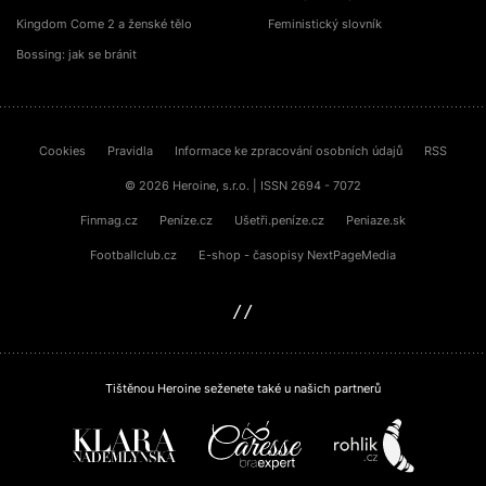
Kingdom Come 2 a ženské tělo
Feministický slovník
Bossing: jak se bránit
Cookies
Pravidla
Informace ke zpracování osobních údajů
RSS
© 2026 Heroine, s.r.o. | ISSN 2694 - 7072
Finmag.cz
Peníze.cz
Ušetři.peníze.cz
Peniaze.sk
Footballclub.cz
E-shop - časopisy NextPageMedia
sinfin.digital
Tištěnou Heroine seženete také u našich partnerů