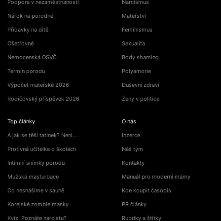
Podpora v nezaměstnanosti
Narcismus
Nárok na porodné
Mateřství
Přídavky na dítě
Feminismus
Ošetřovné
Sexualita
Nemocenská OSVČ
Body shaming
Termín porodu
Polyamorie
Výpočet mateřské 2026
Duševní zdraví
Rodičovský příspěvek 2026
Ženy v politice
Top články
O nás
A jak se těší tatínek? Není…
Inzerce
Protivná učitelka o školách
Náš tým
Intimní snímky porodu
Kontakty
Mužská masturbace
Manuál pro moderní mámy
Co nesnášíme v sauně
Kde koupit časopis
Korejské zombie masky
PR články
Kvíz: Poznáte narcistu?
Rubriky a štítky