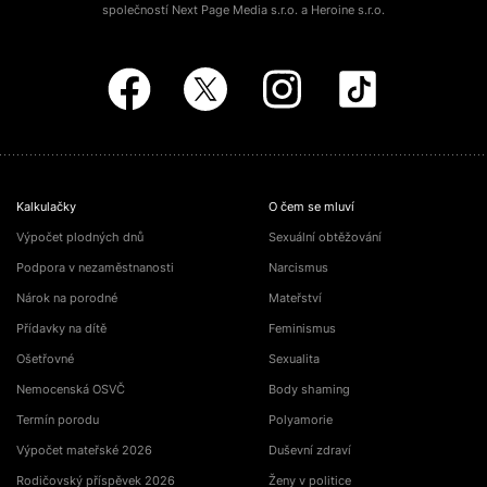
společností Next Page Media s.r.o. a Heroine s.r.o.
Kalkulačky
O čem se mluví
Výpočet plodných dnů
Sexuální obtěžování
Podpora v nezaměstnanosti
Narcismus
Nárok na porodné
Mateřství
Přídavky na dítě
Feminismus
Ošetřovné
Sexualita
Nemocenská OSVČ
Body shaming
Termín porodu
Polyamorie
Výpočet mateřské 2026
Duševní zdraví
Rodičovský příspěvek 2026
Ženy v politice