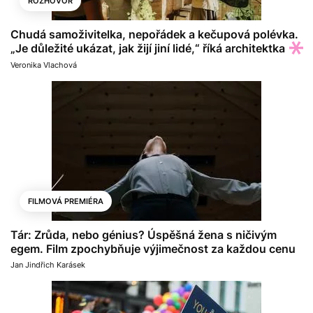
ROZHOVOR
Chudá samoživitelka, nepořádek a kečupová polévka.
„Je důležité ukázat, jak žijí jiní lidé,“ říká architektka
Veronika Vlachová
FILMOVÁ PREMIÉRA
Tár: Zrůda, nebo génius? Úspěšná žena s ničivým
egem. Film zpochybňuje výjimečnost za každou cenu
Jan Jindřich Karásek