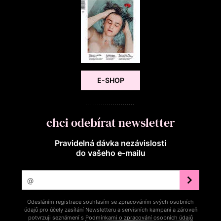
E-SHOP
chci odebírat newsletter
Pravidelná dávka nezávislosti
do vašeho e‑mailu
Odesláním registrace souhlasím se zpracováním svých osobních
údajů pro účely zasílání Newsletteru a servisních kampaní a zároveň
potvrzuji seznámení s
Podmínkami o zpracování osobních údajů