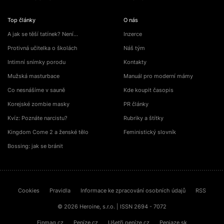
Top články
O nás
A jak se těší tatínek? Není…
Inzerce
Protivná učitelka o školách
Náš tým
Intimní snímky porodu
Kontakty
Mužská masturbace
Manuál pro moderní mámy
Co nesnášíme v sauně
Kde koupit časopis
Korejské zombie masky
PR články
Kvíz: Poznáte narcistu?
Rubriky a štítky
Kingdom Come 2 a ženské tělo
Feministický slovník
Bossing: jak se bránit
Cookies
Pravidla
Informace ke zpracování osobních údajů
RSS
© 2026 Heroine, s.r.o. | ISSN 2694 - 7072
Finmag.cz
Peníze.cz
Ušetři.peníze.cz
Peniaze.sk