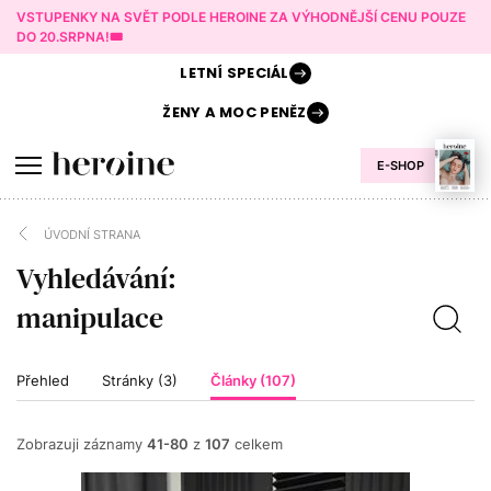
VSTUPENKY NA SVĚT PODLE HEROINE ZA VÝHODNĚJŠÍ CENU POUZE
DO 20.SRPNA!🎟️
LETNÍ
SPECIÁL
ŽENY A
MOC PENĚZ
E-SHOP
ÚVODNÍ STRANA
Vyhledávání:
Přehled
Stránky (3)
Články (107)
Zobrazuji záznamy
41-80
z
107
celkem