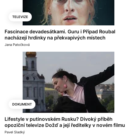
TELEVIZE
Fascinace devadesátkami. Guru i Případ Roubal
nacházejí hrdinky na překvapivých místech
Jana Patočková
DOKUMENT
Lifestyle v putinovském Rusku? Divoký příběh
opoziční televize Dožď a její ředitelky v novém filmu
Pavel Sladký