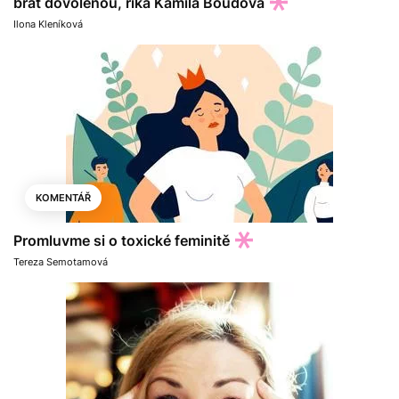
brát dovolenou, říká Kamila Boudová
Ilona Kleníková
KOMENTÁŘ
Promluvme si o toxické feminitě
Tereza Semotamová