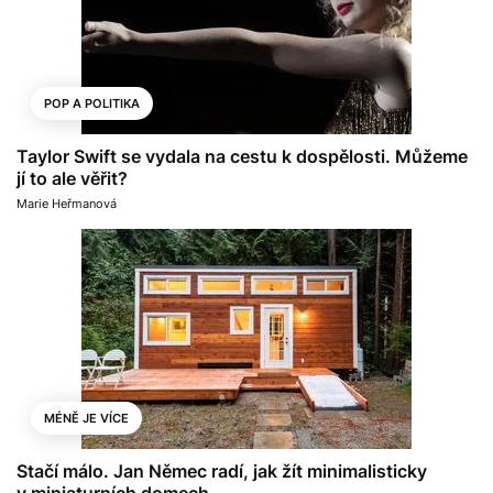
POP A POLITIKA
Taylor Swift se vydala na cestu k dospělosti. Můžeme
jí to ale věřit?
Marie Heřmanová
MÉNĚ JE VÍCE
Stačí málo. Jan Němec radí, jak žít minimalisticky
v miniaturních domech