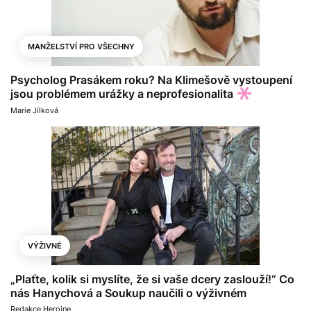
MANŽELSTVÍ PRO VŠECHNY
Psycholog Prasákem roku? Na Klimešově vystoupení
jsou problémem urážky a neprofesionalita
Marie Jílková
VÝŽIVNÉ
„Plaťte, kolik si myslíte, že si vaše dcery zaslouží!“ Co
nás Hanychová a Soukup naučili o výživném
Redakce Heroine