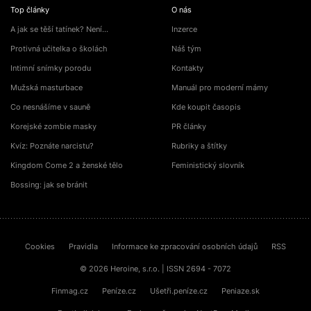
Top články
O nás
A jak se těší tatínek? Není…
Inzerce
Protivná učitelka o školách
Náš tým
Intimní snímky porodu
Kontakty
Mužská masturbace
Manuál pro moderní mámy
Co nesnášíme v sauně
Kde koupit časopis
Korejské zombie masky
PR články
Kvíz: Poznáte narcistu?
Rubriky a štítky
Kingdom Come 2 a ženské tělo
Feministický slovník
Bossing: jak se bránit
Cookies
Pravidla
Informace ke zpracování osobních údajů
RSS
© 2026 Heroine, s.r.o. | ISSN 2694 - 7072
Finmag.cz
Peníze.cz
Ušetři.peníze.cz
Peniaze.sk