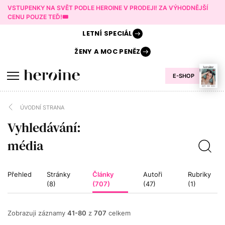
VSTUPENKY NA SVĚT PODLE HEROINE V PRODEJI! ZA VÝHODNĚJŠÍ
CENU POUZE TEĎ!🎟️
LETNÍ
SPECIÁL
ŽENY A
MOC PENĚZ
E-SHOP
ÚVODNÍ STRANA
Vyhledávání:
Přehled
Stránky
Články
Autoři
Rubriky
(8)
(707)
(47)
(1)
Zobrazuji záznamy
41-80
z
707
celkem