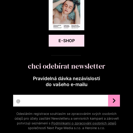
E-SHOP
chci odebírat newsletter
Pravidelná dávka nezávislosti
do vašeho e‑mailu
Odesláním registrace souhlasím se zpracováním svých osobních
údajů pro účely zasílání Newsletteru a servisních kampaní a zároveň
potvrzuji seznámení s
Podmínkami o zpracování osobních údajů
společností Next Page Media s.r.o. a Heroine s.r.o.