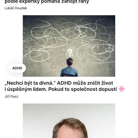
podle expertky pomáhá zahojit rány
Lukáš Houdek
ADHD
„Nechci být ta divná.“ ADHD může zničit život
i úspěšným lidem. Pokud to společnost dopustí
Jiří Pasz