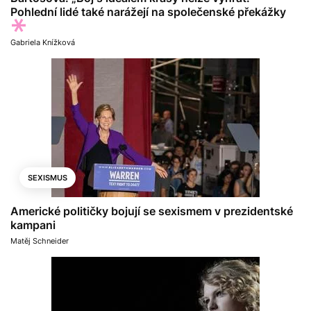
Pohlední lidé také narážejí na společenské překážky
Gabriela Knížková
SEXISMUS
Americké političky bojují se sexismem v prezidentské
kampani
Matěj Schneider