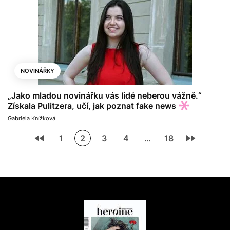
NOVINÁŘKY
„Jako mladou novinářku vás lidé neberou vážně.“
Získala Pulitzera, učí, jak poznat fake news
Gabriela Knížková
1
2
3
4
…
18