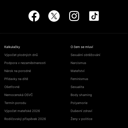
Kalkulačky
O čem se mluví
Výpočet plodných dnů
Sexuální obtěžování
Podpora v nezaměstnanosti
Narcismus
Nárok na porodné
Mateřství
Přídavky na dítě
Feminismus
Ošetřovné
Sexualita
Nemocenská OSVČ
Body shaming
Termín porodu
Polyamorie
Výpočet mateřské 2026
Duševní zdraví
Rodičovský příspěvek 2026
Ženy v politice