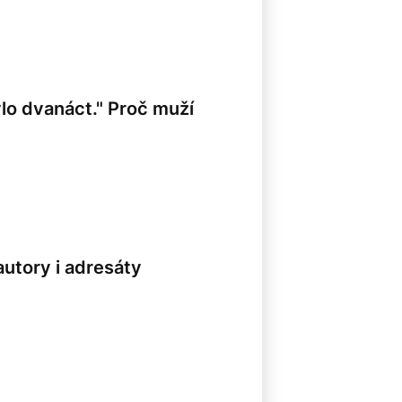
lo dvanáct." Proč muží
autory i adresáty