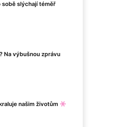
o sobě slýchají téměř
tí? Na výbušnou zprávu
 kraluje našim životům