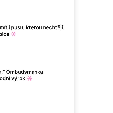
ítli pusu, kterou nechtějí.
olce
8
ma.“ Ombudsmanka
vodní výrok