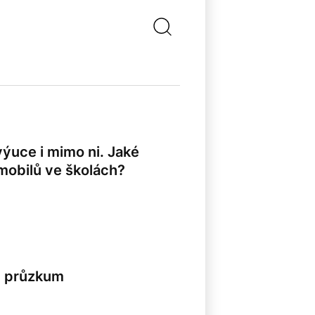
výuce i mimo ni. Jaké
mobilů ve školách?
al průzkum