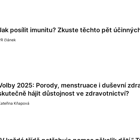
Jak posílit imunitu? Zkuste těchto pět účinných
PR článek
Volby 2025: Porody, menstruace i duševní zdrav
skutečně hájit důstojnost ve zdravotnictví?
Kateřina Kňapová