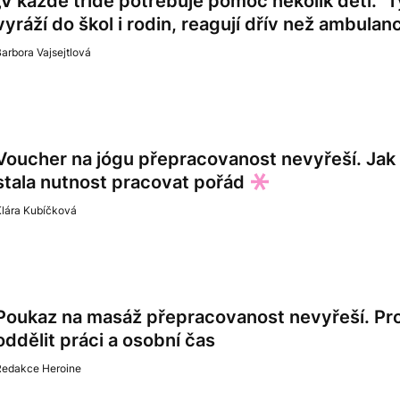
„V každé třídě potřebuje pomoc několik dětí.”
vyráží do škol i rodin, reagují dřív než ambulan
arbora Vajsejtlová
Voucher na jógu přepracovanost nevyřeší. Jak s
stala nutnost pracovat pořád
Klára Kubíčková
Poukaz na masáž přepracovanost nevyřeší. Proč
oddělit práci a osobní čas
Redakce Heroine