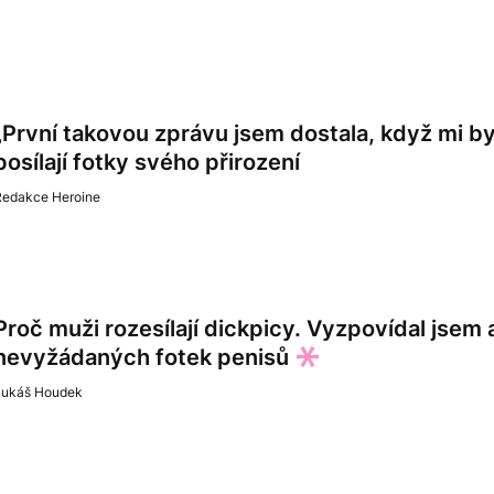
„První takovou zprávu jsem dostala, když mi by
posílají fotky svého přirození
Redakce Heroine
Proč muži rozesílají dickpicy. Vyzpovídal jsem 
nevyžádaných fotek penisů
Lukáš Houdek