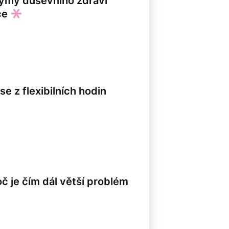
 Týmy duševního zdraví
ce
e z flexibilních hodin
 je čím dál větší problém