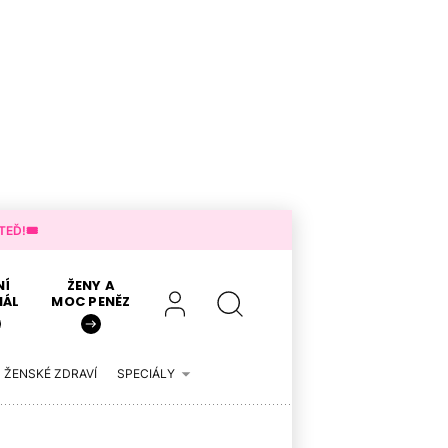
EĎ!🎟️
NÍ
ŽENY A
IÁL
MOC PENĚZ
ŽENSKÉ ZDRAVÍ
SPECIÁLY