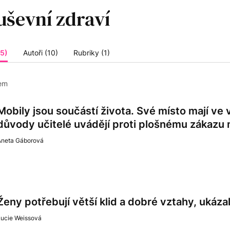
25)
Autoři (10)
Rubriky (1)
em
Mobily jsou součástí života. Své místo mají ve 
důvody učitelé uvádějí proti plošnému zákazu 
Aneta Gáborová
Ženy potřebují větší klid a dobré vztahy, ukáz
Lucie Weissová