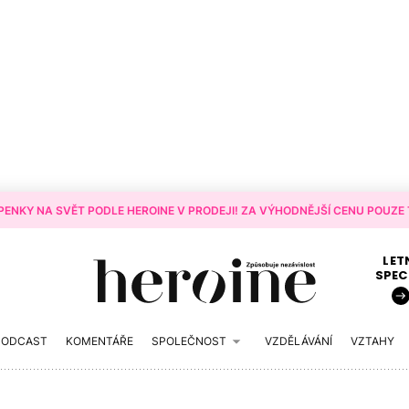
ENKY NA SVĚT PODLE HEROINE V PRODEJI! ZA VÝHODNĚJŠÍ CENU POUZE T
LET
SPEC
PODCAST
KOMENTÁŘE
SPOLEČNOST
VZDĚLÁVÁNÍ
VZTAHY