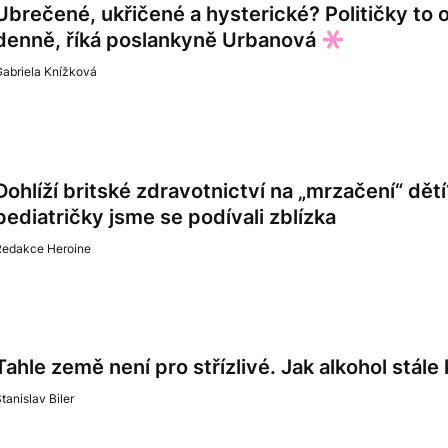
Ubrečené, ukřičené a hysterické? Političky to 
denně, říká poslankyně Urbanová
Gabriela Knížková
Dohlíží britské zdravotnictví na „mrzačení“ dě
pediatričky jsme se podívali zblízka
Redakce Heroine
Tahle země není pro střízlivé. Jak alkohol stále
tanislav Biler