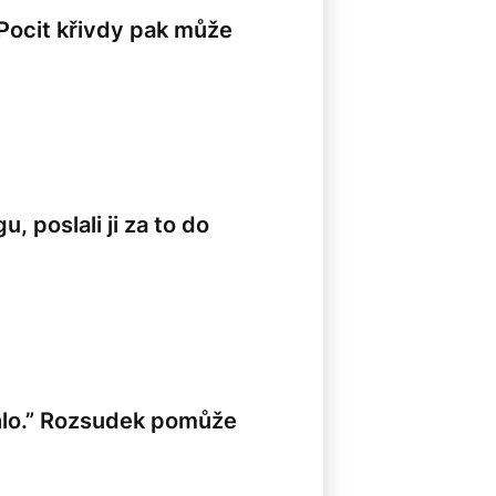
 Pocit křivdy pak může
, poslali ji za to do
hlo.” Rozsudek pomůže