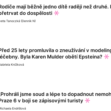
Rodiče mají běžně jedno dítě raději než druhé.
přetrvat do dospělosti
veta Tanoczká (Denník N)
Před 25 lety promluvila o zneužívání v modelingu
léčebny. Byla Karen Mulder obětí Epsteina?
Gabriela Knížková
„Prohráli jsme soud a lépe to dopadnout nemo
Praze 6 v boji se zápisovými turisty
Michaela Endrštová